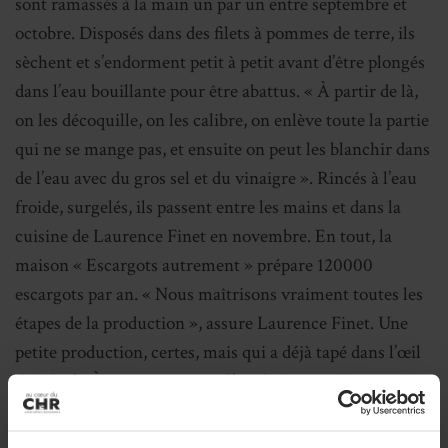
sont ramassés à la main un par un entre septembre et
octobre. Disposés dans des filets à pommes de terre, ils
sèchent et s’endorment petit à petit avant d’être plongés
dans l’eau bouillante pour être abattus. « À partir de là,
on les décoquille, on les calibre, on enlève toute la partie
qui ne se mange pas, et ensuite on peut les blanchir dans
de l’eau avec du gros sel et du vinaigre ». Rincés à l’eau
froide, surgelés, ils passent entre les mains et dans la
cuisine de Laurence Finet en novembre. En tout, la
maison « Escargots autrement » prépare 120000
escargots par an. « Nous maîtrisons vraiment toutes les
étapes de la production », assure Laurence Finet. Une
petite production, certes, mais qui a déjà tapé dans l’œil
des chefs. À commencer par l’étoilé Jacques Decoret à
Vichy. L’unique étoilé Michelin du département a déjà
travaillé les gros gris de Laurence Finet sous forme