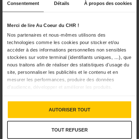
Consentement
Détails
À propos des cookies
de brochettes d’escargots enrobés de lard gras, avec une
émulsion d’oignons, et oignons confits. Autre table à
mettre en valeur le produit bourbonnais: la Table de
Merci de lire Au Coeur du CHR !
Marlène Chaussemy, toujours dans la cité thermale de
Nos partenaires et nous-mêmes utilisons des
Vichy. Elle les travaille en cromesquis à la persillade et
technologies comme les cookies pour stocker et/ou
accéder à des informations personnelles non sensibles
en ravioles au bleu de Laqueuille, mêlés à une crème
stockées sur votre terminal (identifiants uniques, …), que
légère à l’ail d’Auvergne, un plat signature
nous traitons afin de réaliser des statistiques d'usage du
incontournable de l’établissement. Une belle
site, personnaliser les publicités et le contenu et en
reconnaissance pour ces gros gris élevés au cœur du
mesurer les performances, produire des données
Bourbonnais par Laurence Finet.
d’audience, développer et améliorer les produits.
AUTORISER TOUT
Laurence Finet propose une déclinaison de
TOUT REFUSER
recettes pour voir et goûter l’escargot autrement.