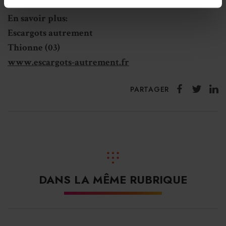
En savoir plus:
Escargots autrement
Thionne (03)
www.escargots-autrement.fr
PARTAGER
DANS LA MÊME RUBRIQUE