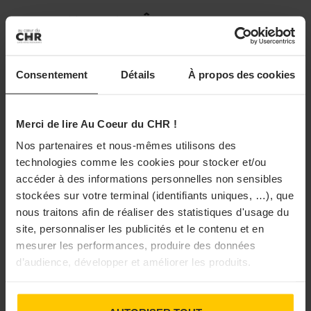
DANS LA MÊME RUBRIQUE
Consentement
Détails
À propos des cookies
Merci de lire Au Coeur du CHR !
Nous assistons actuellement à une « coffee shopisation » des façons
Nos partenaires et nous-mêmes utilisons des
de consommer avec des offres sucrées tirées de la culture culinaire
technologies comme les cookies pour stocker et/ou
anglo-saxonne. Crédit : Columbus Café
accéder à des informations personnelles non sensibles
stockées sur votre terminal (identifiants uniques, …), que
Un constat partagé par Marine Bouric, responsable
nous traitons afin de réaliser des statistiques d'usage du
d’études marketing chez
Bridor, spécialiste de la
site, personnaliser les publicités et le contenu et en
mesurer les performances, produire des données
fabrication de produits de boulangerie
. «
Auparavant,
d’audience, développer et améliorer les produits.
nous avions une alimentation très codifiée, ayant lieu à
des horaires précis de la journée. Désormais, nous nous
BOISSONS CHAUDES