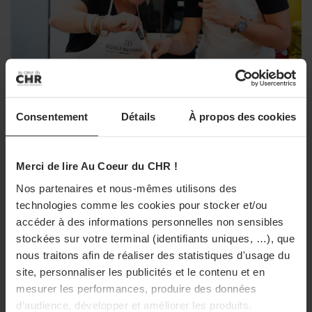
Consentement
Détails
À propos des cookies
CASH & CARRY
Metro France soutient l’opération
Merci de lire Au Coeur du CHR !
Cuisines Solidaires
Nos partenaires et nous-mêmes utilisons des
Du 23 mars au 3 avril 2026, Metro France soutient
technologies comme les cookies pour stocker et/ou
l’opération Cuisines Solidaires autour de la lutte contre
accéder à des informations personnelles non sensibles
la précarité alimentaire.
stockées sur votre terminal (identifiants uniques, …), que
23/03/2026
nous traitons afin de réaliser des statistiques d'usage du
site, personnaliser les publicités et le contenu et en
mesurer les performances, produire des données
d’audience, développer et améliorer les produits.