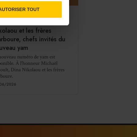
AUTORISER TOUT
LTURE
chaël Arnoult, Dina
kolaou et les frères
arboure, chefs invités du
uveau yam
nouveau numéro de yam est
ponible. À l'honneur Michaël
oult, Dina Nikolaou et les frères
rboure.
06/2026