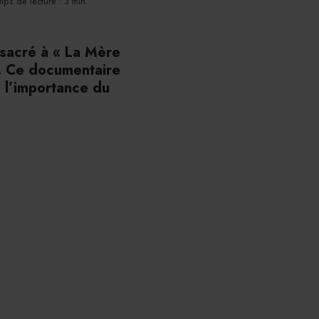
ps de lecture : 3 min
nsacré à « La Mère
. Ce documentaire
 l’importance du