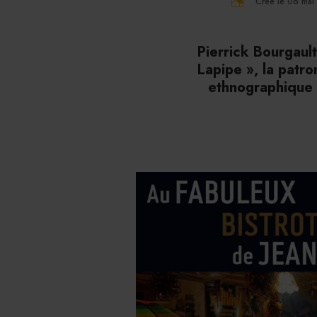
Créé le 06 ma
Pierrick Bourgaul
Lapipe », la pat
ethnographique 