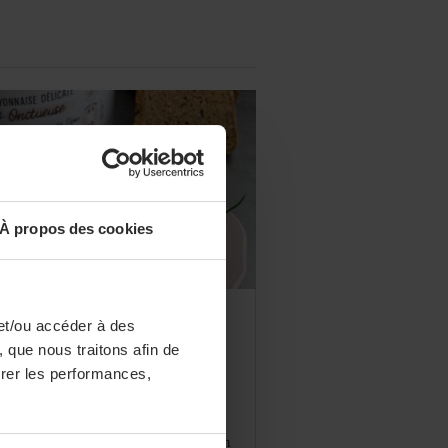
À propos des cookies
DÉCISION BUSINESS
EPICERIE
et/ou accéder à des
ora lance sa mayonnaise
 que nous traitons afin de
licate & Onctueuse
surer les performances,
ra lance une mayonnaise
fessionnelle onctueuse, prête à
mploi, 41% moins grasse, élaborée en