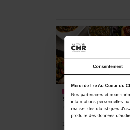
Consentement
Merci de lire Au Coeur du C
DÉCISION BUSINESS
EPICERIE
Nos partenaires et nous-mêm
Sud & Sol dévoile une
informations personnelles non
nouvelle gamme de sauce
réaliser des statistiques d'u
produire des données d’audie
L’entreprise Sud & Sol dévoile une