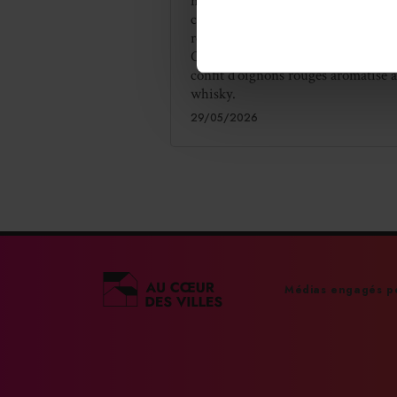
nouvelle gamme de sauces et
condiments. Elle se compose de qua
références : sauce Piccalilli, sauce
Chimichurri, sauce Tomato Jam et
confit d’oignons rouges aromatisé 
whisky.
29/05/2026
Médias engagés po