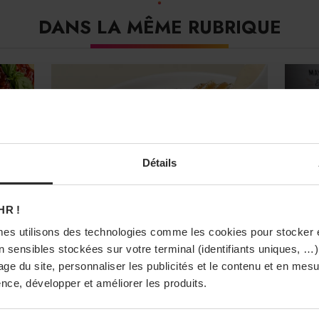
DANS LA MÊME RUBRIQUE
Détails
HR !
DÉCISION BUSINESS
EPICERIE
es utilisons des technologies comme les cookies pour stocker 
Sébalcé lance la gousse de
Am
 sensibles stockées sur votre terminal (identifiants uniques, …),
s
vanille gourmet d’Ouganda
Dé
sage du site, personnaliser les publicités et le contenu et en me
Amo
nce, développer et améliorer les produits.
pro
Sébalcé, marque de Condifa, dévoile
l’e