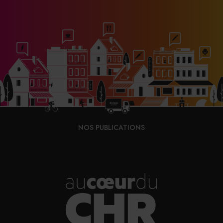
d’abîmer les lames. Même l’utilisation du fusil demande
d’être expliquée.
»
Le seul fabricant français de fusils à aiguiser, Fischer-
Bargoin propose un tutoriel sur sa chaîne Youtube pour
accompagner le geste des professionnels. TB Groupe
avait paré à cette contrainte en développant une gamme
sans aiguisage. Si la fabrication a dû être stoppée en
2020, faute de matière première, la technologie devrait
NOS PUBLICATIONS
faire son grand retour en 2025 sous un tout nouveau
jour, davantage tourné vers l’usage professionnel. La
présentation de ces nouveautés interviendra dans le
courant de l’année prochaine. Le souci de l’aiguisage se
pose également pour d’autres ustensiles, comme les
râpes pour lesquelles la fluidité du geste est tout aussi