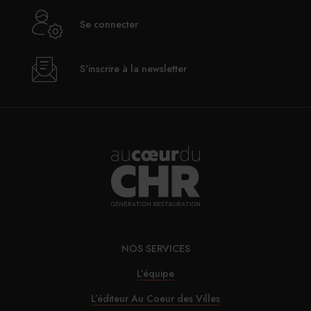
couteaux japonais, dont il s’est fait une spécialité,
Se connecter
présentent plusieurs avantages de ce point de vue. «
Les
aciers japonais ont tendance à être plus légers. Certains
manches, notamment en bois de cerisier, le sont aussi
S'inscrire à la newsletter
par rapport à un manche en aggloméré, mais demandent
par contre un bon équilibrage de la lame. On voit
également apparaître des ergonomies plus rondes et
octogonales
», ajoute-t-il. Les gammes japonaises, très
tendance ces dernières années, ne doivent pas faire
oublier la dimension très ciblée des différents modèles. «
Chaque forme de lame est associée à une catégorie de
produit. Quand on est professionnel et qu’on doit aller
vite, cela participe au confort de la découpe
», note
NOS SERVICES
Dorian Minni.
L’équipe
L’éditeur Au Coeur des Villes
Un atout qui vient aussi «
combler un vide dans les