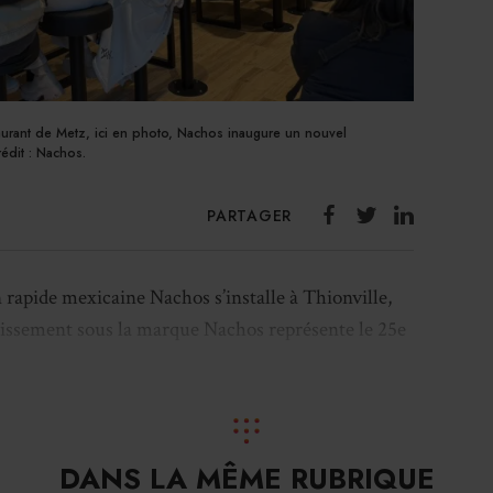
aurant de Metz, ici en photo, Nachos inaugure un nouvel
rédit : Nachos.
PARTAGER
 rapide mexicaine Nachos s’installe à Thionville,
lissement sous la marque Nachos représente le 25e
nchi se trouve à la tête du restaurant qui se situe
L’entrepreneur spécialisé dans la gestion de fonds
éjà le restaurant en franchise Nachos de
Metz
 De plus, le restaurant Nachos de Thionville
DANS LA MÊME RUBRIQUE
30 en terrasse.