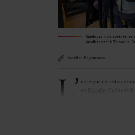
Quelques mois après le rest
établissement à Thionville. C
Aurélien Peyramaure
L’
enseigne de restauration
en
Moselle
. Ce 34e étab
en franchise. Nicolas Bia
dans le
centre commercial Geric
. 
de commerce en franchise dirige d
(Moselle), ouvert en octobre 2025.
dispose de 52 places en salle et de 