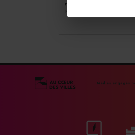
restaurant étoilé.
29/06/2026
Médias engagés po