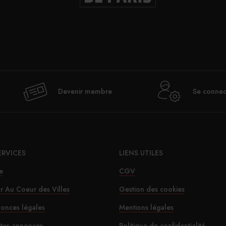
Devenir membre
Se connec
ERVICES
LIENS UTILES
e
CGV
ur Au Coeur des Villes
Gestion des cookies
onces légales
Mentions légales
ites annonces
Politique de confidentialité