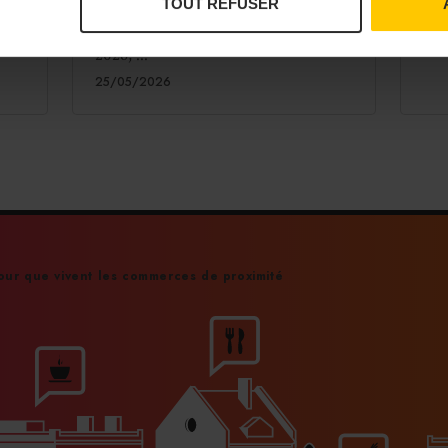
TOUT REFUSER
d’été. Une thématique à découvrir
depuis le 18 mai et jusqu'au 21 juin
2026, ...
25/05/2026
ur que vivent les commerces de proximité