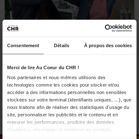
ne disposent pas de marges suffisantes pour absorber de
nouvelles hausses de coûts fixes. Ils ne peuvent pas
davantage les répercuter intégralement sur leurs prix de
vente sans prendre le risque d’une baisse de
fréquentation
.
Celle-ci pèserait à son tour sur leur
JURIDIQUE & SOCIAL
Consentement
Détails
À propos des cookies
activité, leur capacité d’investissement et l’emploi. Nos
Statut de conjoint collaborateur :
entreprises ont besoin de stabilité et de visibilité
. »
changements majeurs en 2026
Merci de lire Au Coeur du CHR !
De nouvelles dispositions entrent en application
concernant le statut du conjoint collaborateur.
Nos partenaires et nous-mêmes utilisons des
A LIRE AUSSI
12/06/2026
technologies comme les cookies pour stocker et/ou
Salaires : le GHR alerte sur l’effet ciseau
accéder à des informations personnelles non sensibles
des évolutions du Smic et des allègements
stockées sur votre terminal (identifiants uniques, …), que
de charges
nous traitons afin de réaliser des statistiques d'usage du
site, personnaliser les publicités et le contenu et en
mesurer les performances, produire des données
PARTAGER
d’audience, développer et améliorer les produits.