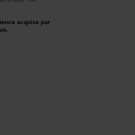
ps de lecture : 1 min
érience acquise par
ue.