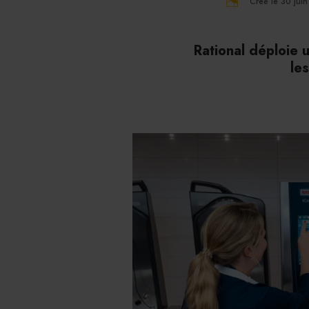
Créé le 30 jui
Rational déploie u
le