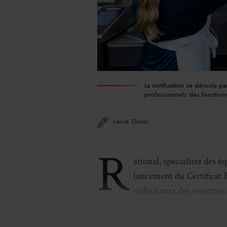
La certification se déroule p
professionnels des fonctionn
Laura Duret
R
ational, spécialiste des 
lancement du Certificat R
utilisateurs des systèmes
vocation de faire reconnaître leur 