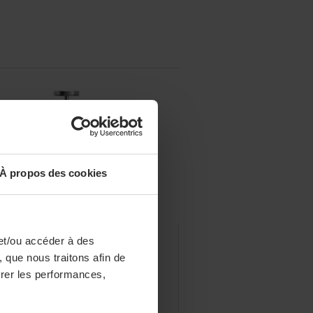
À propos des cookies
et/ou accéder à des
TÉRIELS & SERVICES
istel dévoile Biome, un
 que nous traitons afin de
surer les performances,
ncept de cuisson saine