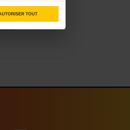
fabricant français Cristel dévoile
me, un procédé de cuisson 3 en 1
AUTORISER TOUT
mettant de préserver les qualités
ritionnelles des aliments.
06/2026