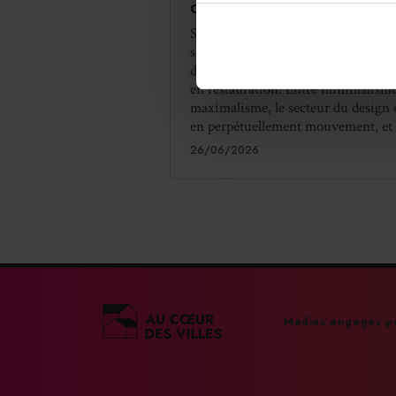
choisir ?
Se démarquer dans un milieu satur
serait-il une mission impossible ? 
design est un élément clé pour le fa
en restauration. Entre minimalisme
maximalisme, le secteur du design 
en perpétuellement mouvement, et il
26/06/2026
Médias engagés po