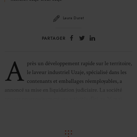
Laura Duret
PARTAGER
A
près un développement rapide sur le territoire,
le laveur industriel Uzaje, spécialisé dans les
contenants et emballages réemployables, a
annoncé sa mise en liquidation judiciaire. La société
cessera progressivement ses activités d’ici au 26 mai,
selon un
communiqué
.
L’entreprise avait ouvert un appel à candidature pour la
reprise des activités en début d’année puis avait