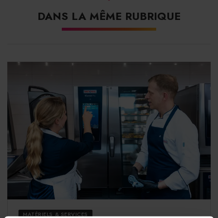
demandé son placement en redressement judiciaire en
DANS LA MÊME RUBRIQUE
mars dernier. Mais faute de repreneur, le tribunal de
Bobigny a prononcé la liquidation le 11 mai.
Uzaje a été fondée en 2019, en marge des nouvelles
réglementations entourant les lois Egalim,
Agec
et le
règlement européen PPWR. En quelques années,
l’entreprise a connu une
croissance rapide
avec
l’ouverture de quatre sites industriels à Neuilly-sur-
Marne, Avignon, Strasbourg et Lyon Saint-Priest. Uzaje
aura ainsi permis le lavage de plus de 20 millions de
contenants réemployables et contribué à la création de
plus de 50 emplois industriels.
Malgré cela, le groupe dit avoir pâti d’un marché encore
MATÉRIELS & SERVICES