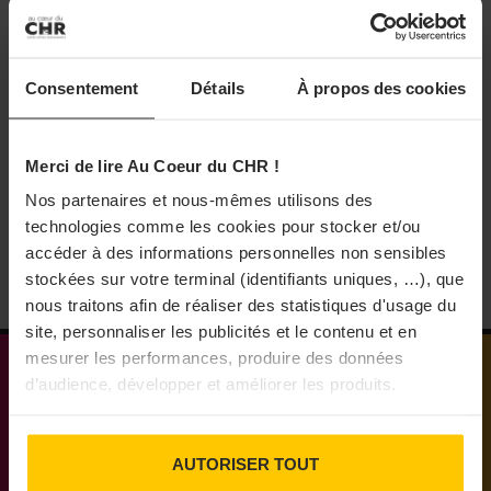
hésitant. «
L’entreprise n’a pas réussi à atteindre un
Rational lance une certification officielle
modèle économique pérenne dans un marché dont le
pour les professionnels
développement est resté plus lent qu’anticipé. En effet,
Rational déploie un dispositif de certification pour
Consentement
Détails
À propos des cookies
les modalités concrètes et les calendriers d’application
valider l'expérience acquise par les professionnels sur les
équipements de la marque.
des objectifs réglementaires du réemploi par les acteurs
30/06/2026
de l’alimentaire, notamment l’éco-organisme Citeo,
Merci de lire Au Coeur du CHR !
restent flous. Cette incertitude a pénalisé les projets de
Nos partenaires et nous-mêmes utilisons des
technologies comme les cookies pour stocker et/ou
reprise ou de nouveau financement
. »
accéder à des informations personnelles non sensibles
stockées sur votre terminal (identifiants uniques, …), que
PARTAGER
nous traitons afin de réaliser des statistiques d'usage du
site, personnaliser les publicités et le contenu et en
mesurer les performances, produire des données
d’audience, développer et améliorer les produits.
Médias engagés pour que vivent les commerces
de proximité
AUTORISER TOUT