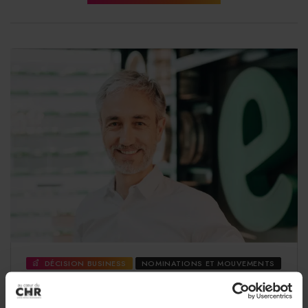
développement afin d’offrir aux jeunes apprenants les
meilleurs outils d’apprentissage possibles. Le cap est
donc donné, et quoi de plus enthousiasmant que d’être
invitée à donner le meilleur de son expertise et de soi-
même afin de construire cette école
».
PARTAGER
DÉCISION BUSINESS
NOMINATIONS ET MOUVEMENTS
Heineken France : Laurent Turpault
nommé directeur corporate affairs