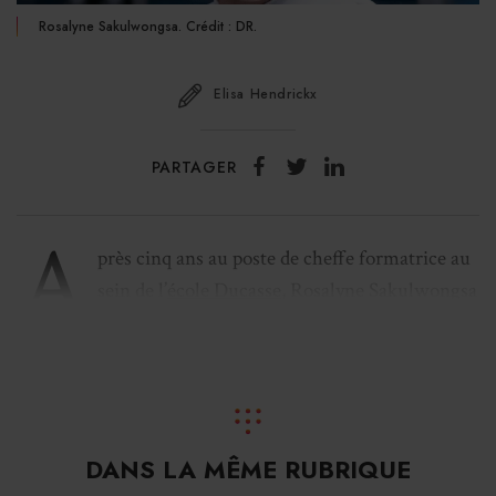
Rosalyne Sakulwongsa. Crédit : DR.
Elisa Hendrickx
PARTAGER
A
près cinq ans au poste de cheffe formatrice au
sein de l’
école Ducasse
, Rosalyne Sakulwongsa
vient d’être nommée cheffe exécutive de
l’école hôtelière
Médéric
(Paris 17e).Pour la cheffe :
«
C’est un honneur d’arborer les couleurs de cette école
emblématique dont les valeurs d’apprentissage sont
fortes (gratuité, exigence, inclusion et égalité des
DANS LA MÊME RUBRIQUE
chances). Médéric porte un projet ambitieux de