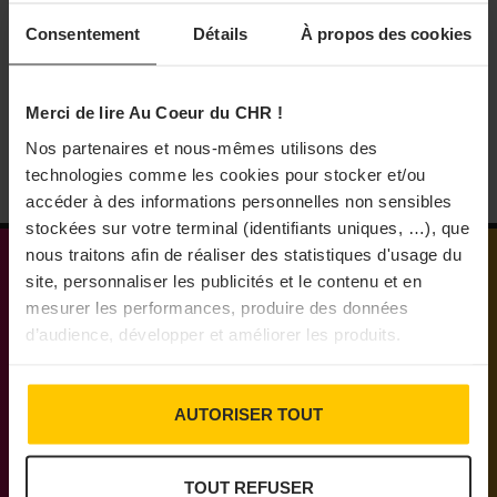
Heineken France a nommé Laurent Turpault au poste
Consentement
Détails
À propos des cookies
de directeur corporate affairs, qui prend en charge les
affaires publiques et la RSE.
28/07/2026
Merci de lire Au Coeur du CHR !
Nos partenaires et nous-mêmes utilisons des
technologies comme les cookies pour stocker et/ou
accéder à des informations personnelles non sensibles
stockées sur votre terminal (identifiants uniques, …), que
nous traitons afin de réaliser des statistiques d'usage du
site, personnaliser les publicités et le contenu et en
mesurer les performances, produire des données
d’audience, développer et améliorer les produits.
Médias engagés pour que vivent les commerces
de proximité
AUTORISER TOUT
TOUT REFUSER