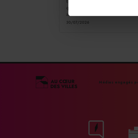
travailleurs indépendants (CPSTI)
quadruple le plafond de l'aide desti
aux victimes d'incendies.
30/07/2026
Médias engagés po