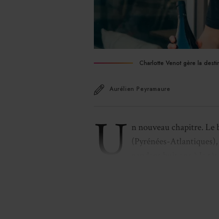
Charlotte Venot gère la destin
Aurélien Peyramaure
U
n nouveau chapitre. Le ba
(Pyrénées-Atlantiques), 
pendant huit ans à la têt
Bacalan, à
Bordeaux
(Gironde). Pou
Bertrand Deltil, propriétaire de 
Vandromme, propriétaire de La Viei
Antoine-Marie Callier.