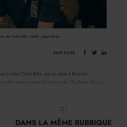
ée de Chéri Bibi. Crédit : Julien Binet.
PARTAGER
r à vins Chéri Bibi, qui se situe à Biarritz
est désormais entre les mains de Charlotte Venot,
e de Vinimarché, le bar à vins des Halles de
r porter ce nouveau projet, elle s’associe à
Vinimarché et du groupe
Passion Vins
, Julien
lle Prune de Souillac, Stanislas Thierry et
DANS LA MÊME RUBRIQUE