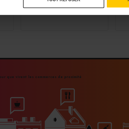
opp
France depuis plusieurs semaines.
née
22/
27/07/2026
ur que vivent les commerces de proximité