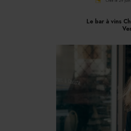
Créé le 29 jui
Le bar à vins Ch
Ven