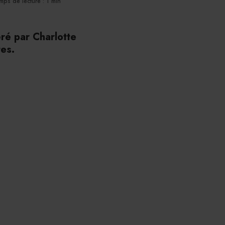
mps de lecture : 1 min
éré par Charlotte
tes.