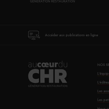
Accéder aux publications en ligne
NOS S
L’équip
L’édite
Les ann
Les pet
Nous c