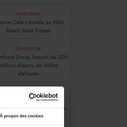
31/07/2026
rice Café s’installe au Nikki
Beach Saint-Tropez
31/07/2026
erFood Group franchit les 200
millions d’euros de chiffre
d’affaires
31/07/2026
 Liste : La Réserve Paris de
veau meilleur hôtel du monde
À propos des cookies
31/07/2026