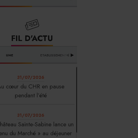
FOURNISSEURS
FIL D'ACTU
UNE
ETABLISSEMENTS
PROFESSION
T
31/07/2026
Au cœur du CHR en pause
pendant l’été
31/07/2026
hâteau Sainte-Sabine lance un
enu du Marché » au déjeuner