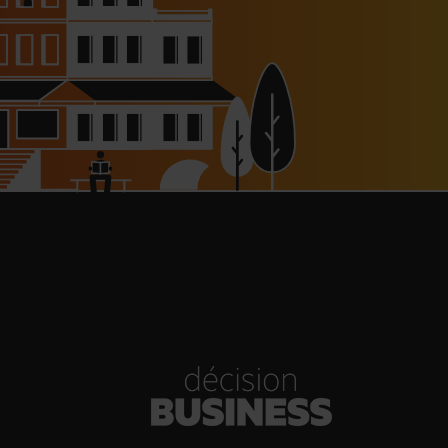
haussée à 8 000 € pour les
dépendants, l’autoroute A63
réouverte
30/07/2026
Bold Woman Dinners de Veuve
Clicquot de retour
30/07/2026
enn Viel et Brandon Dehan
rent la première boutique des
Glaces Minot
30/07/2026
s Hôtels : un chiffre d’affaires