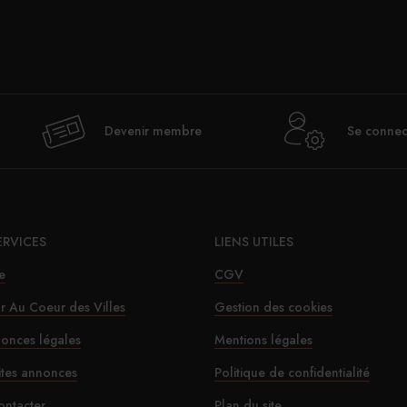
Val
Devenir membre
Se connec
déje
ERVICES
LIENS UTILES
e
CGV
ur Au Coeur des Villes
Gestion des cookies
onces légales
Mentions légales
Le SD
ites annonces
Politique de confidentialité
ontacter
Plan du site