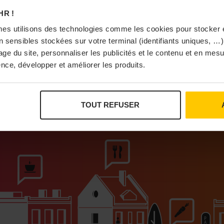
À Pa
HR !
es utilisons des technologies comme les cookies pour stocker 
 sensibles stockées sur votre terminal (identifiants uniques, …),
sage du site, personnaliser les publicités et le contenu et en me
nce, développer et améliorer les produits.
Vi
TOUT REFUSER
ur que vivent les commerces de proximité
Bras
I