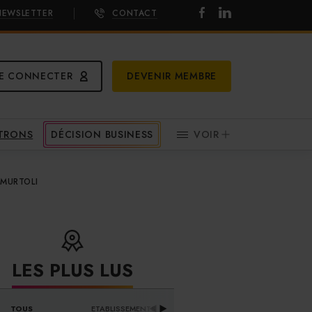
NEWSLETTER
CONTACT
E CONNECTER
DEVENIR MEMBRE
ATRONS
DÉCISION BUSINESS
VOIR
 MURTOLI
LES PLUS LUS
DISTRIBUTEURS & 
TOUS
ETABLISSEMENTS
PR