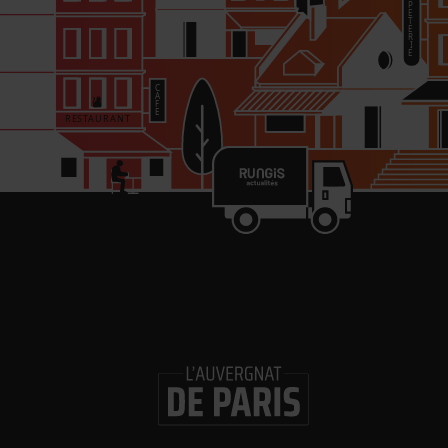
re
in
Les 
Gl
ouv
Logi