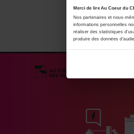
Merci de lire Au Coeur du C
Nos partenaires et nous-mêm
informations personnelles non
réaliser des statistiques d'u
produire des données d’audie
Médias engagés po