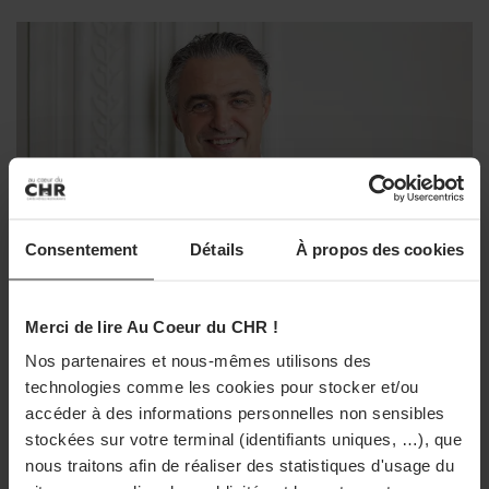
Louis Foucault-Plaçais accompagné du Chef MOF Guy Legay, ex-Chef
du Ritz. ©DR
Sa recette
: Pithiviers Automnal, Magret de canard,
Foie Gras et cèpes.
2e prix
Mathias Neto. Âgé de 19 ans également, originaire de
Consentement
Détails
À propos des cookies
Paris, il est actuellement en seconde année de BTS MHR
au sein de l’école Médéric. Il effectue son apprentissage
Merci de lire Au Coeur du CHR !
au sein du restaurant Adour, de
l’École Ducasse
à
Nos partenaires et nous-mêmes utilisons des
PRIX ET CONCOURS
Meudon (Hauts-de-Seine).
La Liste : La Réserve Paris de nouveau
technologies comme les cookies pour stocker et/ou
accéder à des informations personnelles non sensibles
meilleur hôtel du monde
stockées sur votre terminal (identifiants uniques, …), que
La Réserve Paris, situé dans le 8e arrondissement, est
nous traitons afin de réaliser des statistiques d'usage du
classé meilleur hôtel du monde par La Liste pour la