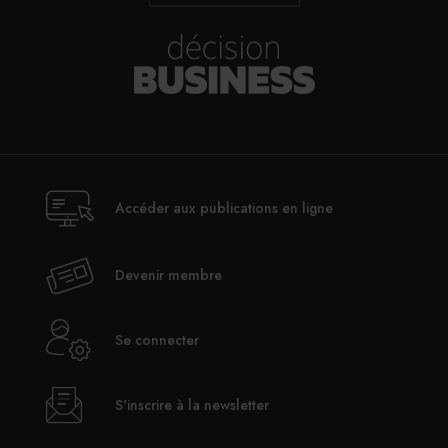
Accéder aux publications en ligne
Devenir membre
©DR
L
Se connecter
e jury.
Angelo Attard, gagnant de la première édition
S'inscrire à la newsletter
du Challenge Foie Gras en 2005 et aujourd’hui