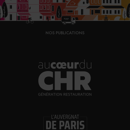
Comme Mathias Neto, il réalise son apprentissage à
L’École Ducasse de Meudon.
NOS PUBLICATIONS
Arsène Lechere.©DR
Sa recette
: Magret et Foie Gras au Pays du milieu