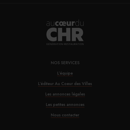
chef instructeur au Cordon Bleu Pérou
Romain Besseron, chef des cuisines de Matignon et co-
président de l’Association les Cuisiniers de la
République
Nicolas Breneliere, président d’Euro-Toques Jeunes et
chef de la Banque de France
NOS SERVICES
L’équipe
Michèle Carles, journaliste culinaire
L’éditeur Au Coeur des Villes
Benjamin Constant, éleveur et représentant du CIFOG
Les annonces légales
Les petites annonces
Armand Hasanpapaj, influenceur, chef du restaurant
Nous contacter
Tima à Bastia et finaliste du Challenge Foie Gras 2018