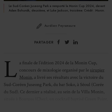
Le Sud-Coréen Juseong Park a remporté la Monin Cup 2024, devant
Adam Bohuněk, deuxième, et Luke Jackson, troisième. Crédit : Monin.
Aurélien Peyramaure
PARTAGER
L
a finale de l’édition 2024 de la Monin Cup,
concours de mixologie organisé par le
sirupier
Monin
, a livré ses résultats avec la victoire du
Sud-Coréen Juseong Park, du bar Soko, à Séoul (Corée
du Sud). Ce dernier a réalisé, au sein de la Villa Monin,
située à Bourges (Cher), un cocktail baptisé Green Paint,
composé de gin, champagne, vermouth blanc, tonic, eau,