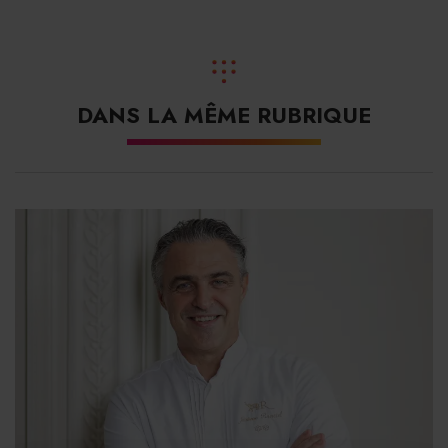
sans oublier les sirops Monin mandarine et basilic ainsi
que le
cordial Paragon
baie de timur.
Des cocktails avec peu ou sans alcool
DANS LA MÊME RUBRIQUE
Grâce à cette création, Juseong Park a devancé les
bartenders Adam Bohuněk, représentant la République
Tchèque, et Luke Jackson, des Pays-Bas, respectivement
deuxième et troisième. Au total, ce sont 51 mixologues
qui ont participé à l’édition 2024 du concours, organisée
les 3 et 4 décembre. Ils devaient imaginer un cocktail
alternatif et innovant, peu ou pas alcoolisé. À l’issue des
sélections et de la première journée de compétition, neuf
bartenders ont pu montrer leur savoir-faire lors de la
deuxième journée, devant un public.