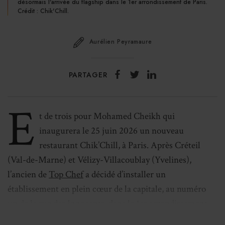
désormais l'arrivée du flagship dans le 1er arrondissement de Paris.
Crédit : Chik'Chill.
Aurélien Peyramaure
PARTAGER
E
t de trois pour Mohamed Cheikh qui
inaugurera le 25 juin 2026 un nouveau
restaurant Chik’Chill, à Paris. Après Créteil
(Val-de-Marne) et Vélizy-Villacoublay (Yvelines),
l’ancien de
Top Chef
a décidé d’installer un
établissement en plein cœur de la capitale, au numéro
un de la rue des Innocents, dans le 1er arrondissement.