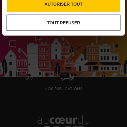
Vélizy 2
AUTORISER TOUT
Médias engagés pour que vivent les commerces
de proximité
TOUT REFUSER
Enfin, le Chick’Chill du 1er arrondissement de Paris
ouvrira ses portes du dimanche au jeudi, de 11h à minuit,
et les vendredis et samedis de 11h à 2h du matin.
PARTAGER
NOS PUBLICATIONS