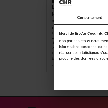
RESTAURATION
Le Château Sainte-Sabine
lance un « Menu du Marc
Consentement
» au déjeuner
Du 1er mai au 30 septembre 2026, 
Château Sainte-Sabine propose un
Merci de lire Au Coeur du C
nouveau « Menu du Marché » au
Nos partenaires et nous-mêm
déjeuner. Imaginée par le chef
informations personnelles non
Alexandre Ziane, cette offre met à
réaliser des statistiques d'u
l'honneur les produits de saison à
travers ...
produire des données d’audie
31/07/2026