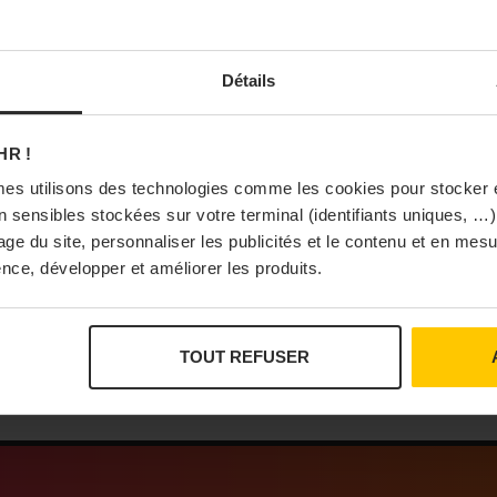
RESTAURATION
RE
À Paris, le Doobie’s renaît
Th
hé
sous la forme d’une maison
an
Détails
de collectionneur
le
Après vingt ans d'absence, le Doobie's
Le 
s'apprête à rouvrir ses portes à Paris.
Ind
HR !
L'établissement historique du 8e
dan
es utilisons des technologies comme les cookies pour stocker 
arrondissement renaîtra en septembre
rev
 sensibles stockées sur votre terminal (identifiants uniques, …),
2026 sous la forme d'une maison de
ang
sage du site, personnaliser les publicités et le contenu et en me
collectionneur mêlant restaurant, bar
24/
et lieu de vie ...
nce, développer et améliorer les produits.
31/07/2026
TOUT REFUSER