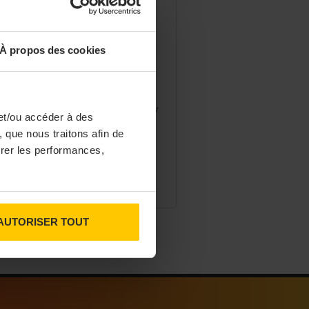
STAURATION
e Indian Arms, pub
glais aux accents indiens
À propos des cookies
chef Manoj Sharma ouvre The
ian Arms, un gastropub installé
s le 2e arrondissement de Paris. Il y
et/ou accéder à des
isite les cuisines indienne et
 que nous traitons afin de
laise.
surer les performances,
07/2026
AUTORISER TOUT