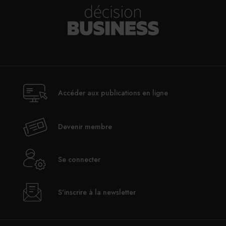
Bordeaux où il exerce aux Sources de Caudalie ***** et
au sein des restaurants Ressources * et Vivants.
Accéder aux publications en ligne
Devenir membre
Se connecter
©DR
L
S'inscrire à la newsletter
e premier
Ruinart Sommelier Challenge a eu
lieu aux Etats-Unis en 2010. Depuis, il est