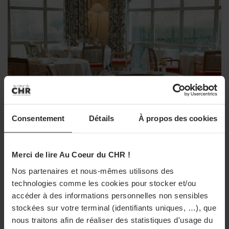
Argent
Axel Pouplin. Sommelier, Ritz
Paris *.
Or
Brice Beuzeville-Loiseau. Chef
Sommelier, Racine ** à Reims.
Consentement
Détails
À propos des cookies
Bronze
RESTAURATION
Merci de lire Au Coeur du CHR !
Clément Jauffrineau. Sommelier,
Le Château Sainte-Sabine lance un «
La Mère Brazier ** à Lyon.
Nos partenaires et nous-mêmes utilisons des
Menu du Marché » au déjeuner
technologies comme les cookies pour stocker et/ou
Du 1er mai au 30 septembre 2026, le Château Sainte-
accéder à des informations personnelles non sensibles
Son parcours
Sabine propose un nouveau « Menu du Marché » au
stockées sur votre terminal (identifiants uniques, …), que
déjeuner. Imaginée par le chef Alexandre Ziane, cette
nous traitons afin de réaliser des statistiques d'usage du
offre met à l'honneur les produits de saison à travers ...