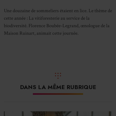
Une douzaine de sommeliers étaient en lice. Le thème de
cette année : La vitiforesterie au service de la
biodiversité. Florence Boubée-Legrand, œnologue de la
Maison Ruinart, animait cette journée.
Les membres du jury : Florence Boubée Legrand
(œnologue, Maison Ruinart), Alicia Dorey (critique et
journaliste vin) et Antoine Cazin (chef sommelier à
L’Oustau de Baumanière ***).
DANS LA MÊME RUBRIQUE
Le podium