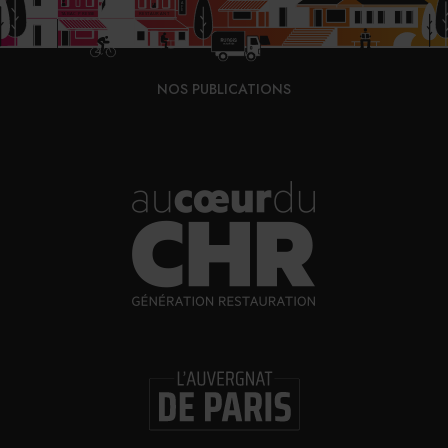
NOS PUBLICATIONS
©DR
Brice Beuzeville-Loiseau s’est formé au CFA de
Fontainebleau et à l’EPMT à Paris. Il débute au Château
Cordeillan-Bages***** à Pauillac. En 2017, il rejoint Le
Clarence** à Paris, avant de poursuivre en BTS
Viticulture-Œnologie à Avize, en Champagne. Son
parcours l’amène en Bourgogne, en Allemagne puis à