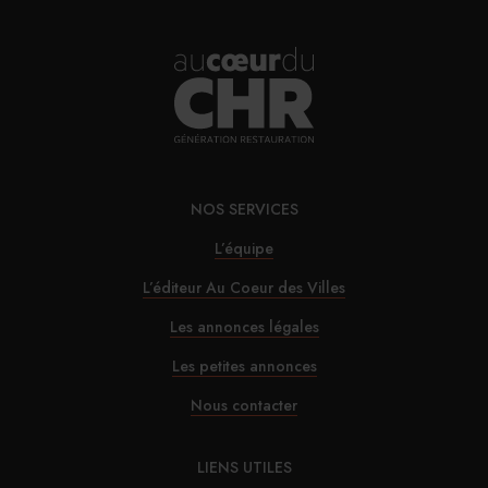
organisé dans 9 pays. S’adressant aux
sommeliers, les vainqueurs de chaque édition nationale
participent à un séjour de formation de quatre jours, à la
découverte de la Champagne, en compagnie des autres
gagnants internationaux.
NOS SERVICES
PARTAGER
L’équipe
L’éditeur Au Coeur des Villes
Les annonces légales
Les petites annonces
Nous contacter
LIENS UTILES