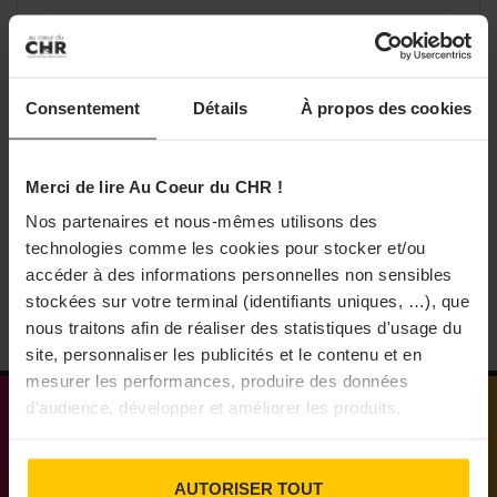
VIE PRATIQUE
Les tendances du voyage d’affaires en
2026
Consentement
Détails
À propos des cookies
Le voyage d'affaires représente un levier business
important. La société de gestion de voyages FCM s'est
penchée sur les tendances qui façonneront la demande
Merci de lire Au Coeur du CHR !
en 2026. Des dynamiques dont les CHR peuvent se
saisir pour ...
Nos partenaires et nous-mêmes utilisons des
13/01/2026
technologies comme les cookies pour stocker et/ou
accéder à des informations personnelles non sensibles
stockées sur votre terminal (identifiants uniques, …), que
nous traitons afin de réaliser des statistiques d'usage du
site, personnaliser les publicités et le contenu et en
mesurer les performances, produire des données
d’audience, développer et améliorer les produits.
Médias engagés pour que vivent les commerces
AUTORISER TOUT