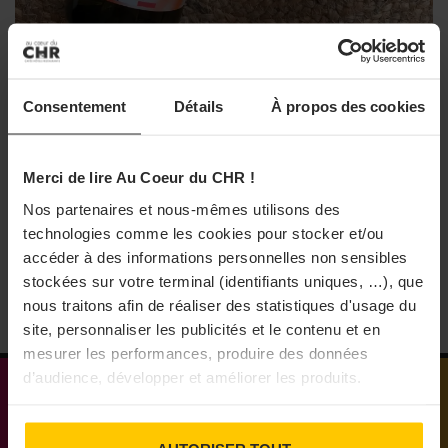
DÉCISION BUSINESS
VINS
Consentement
Détails
À propos des cookies
EthicDrinks propose deux gammes
dédiées au CHR
La start-up bordelaise de vin bio et engagés,
Merci de lire Au Coeur du CHR !
EthicDrinks, sort deux gammes dédiées au CHR : Vague
Nos partenaires et nous-mêmes utilisons des
de Loire et Pour la Nature.
technologies comme les cookies pour stocker et/ou
27/07/2026
accéder à des informations personnelles non sensibles
stockées sur votre terminal (identifiants uniques, …), que
nous traitons afin de réaliser des statistiques d'usage du
site, personnaliser les publicités et le contenu et en
mesurer les performances, produire des données
d’audience, développer et améliorer les produits.