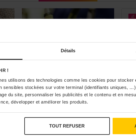
 coopérateurs de Vaucluse (
FCVCV
).
at, le président, et Alain Brusset, le directeur.
Sa
ga
PARTAGER
Tar
Détails
Gas
Sai
est
HR !
DÉCISION BUSINESS
VINS
03/
es utilisons des technologies comme les cookies pour stocker 
Le vin bio français recule en
 sensibles stockées sur votre terminal (identifiants uniques, …),
2025
sage du site, personnaliser les publicités et le contenu et en me
Si le secteur bio alimentaire français
nce, développer et améliorer les produits.
atteint 12,6 Md€ en 2025 (+3,6%)
selon Agence Bio, le vin bio recule de
2,4%.
e
TOUT REFUSER
17/07/2026