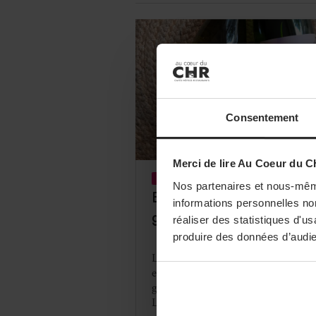
Fédération des caves des vignerons
Respectivement, Joël Choveton-Caill
Consentement
Merci de lire Au Coeur du C
DÉCISION BUSINESS
VINS
Nos partenaires et nous-mêm
EthicDrinks propose deux
informations personnelles non
gammes dédiées au CHR
réaliser des statistiques d'u
produire des données d’audie
La start-up bordelaise de vin bio et
engagés, EthicDrinks, sort deux
gammes dédiées au CHR : Vague d
Loire et Pour la Nature.