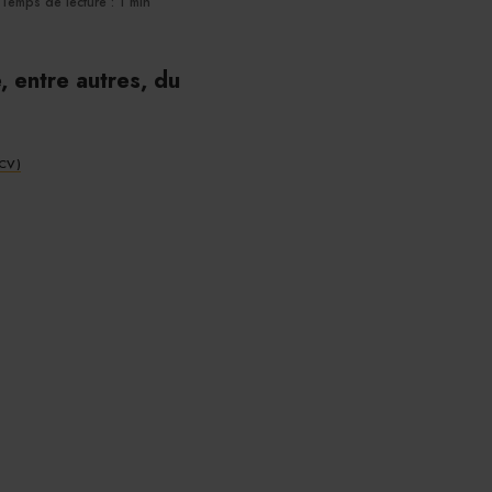
Temps de lecture : 1 min
, entre autres, du
CV)