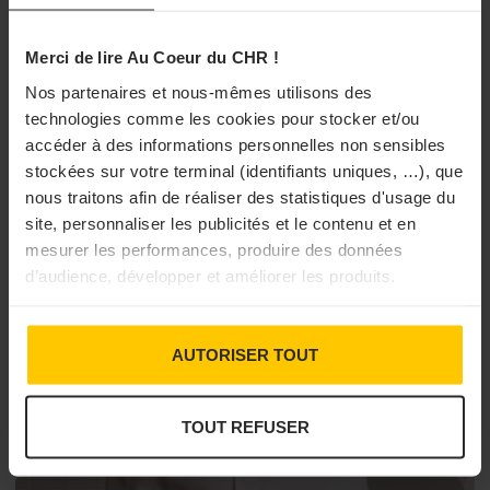
Merci de lire Au Coeur du CHR !
Nos partenaires et nous-mêmes utilisons des
technologies comme les cookies pour stocker et/ou
accéder à des informations personnelles non sensibles
DÉCISION BUSINESS
PÂTISSERIE
stockées sur votre terminal (identifiants uniques, …), que
Yann Couvreur poursuit sa collaboration avec
nous traitons afin de réaliser des statistiques d'usage du
le Domaine de Murtoli
site, personnaliser les publicités et le contenu et en
mesurer les performances, produire des données
Yann Couvreur Pâtisserie poursuit son partenariat avec le
Domaine de Murtoli et signe une offre sucrée inspirée par les
d’audience, développer et améliorer les produits.
terres corses.
11/06/2026 à 16h00
AUTORISER TOUT
TOUT REFUSER