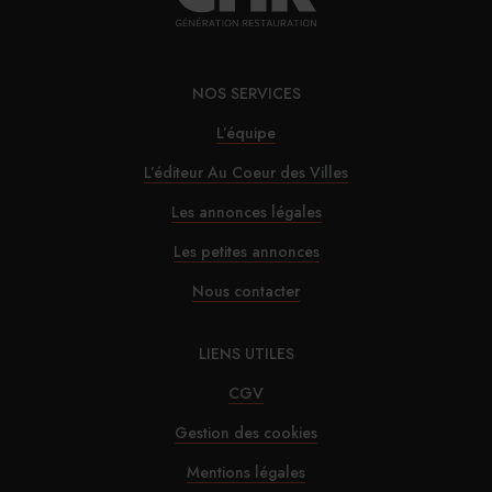
Le SDI appelle à ne pas alourdir la fiscalité des
TPE
NOS SERVICES
30/07/2026
L’équipe
Alfred Hotels ouvre son premier hôtel à Paris
L’éditeur Au Coeur des Villes
29/07/2026
Les annonces légales
InterContinental Paris Le Grand : Christophe
Les petites annonces
Laure nommé chevalier de la Légion d’honneur
Nous contacter
29/07/2026
LIENS UTILES
Marnie House a ouvert ses portes au Touquet
CGV
Gestion des cookies
29/07/2026
Mentions légales
Brown-Forman rejette l’offre de Sazerac