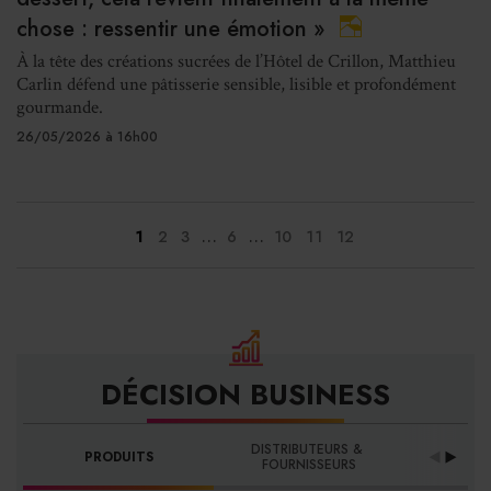
chose : ressentir une émotion »
À la tête des créations sucrées de l’Hôtel de Crillon, Matthieu
Carlin défend une pâtisserie sensible, lisible et profondément
gourmande.
26/05/2026 à 16h00
...
...
1
2
3
6
10
11
12
DÉCISION BUSINESS
DISTRIBUTEURS & 
PRODUITS
PRO
FOURNISSEURS