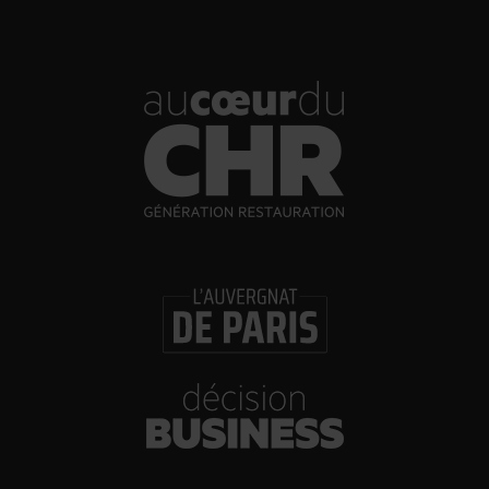
31/07/2026
Brasserie Dupont : la bière saison, mais pas
que…
30/07/2026
Incendies : l’aide d’urgence rehaussée à 8 000 €
pour les indépendants, l’autoroute A63 réouverte
30/07/2026
Les Bold Woman Dinners de Veuve Clicquot de
retour
30/07/2026
Glenn Viel et Brandon Dehan ouvrent la première
boutique des Glaces Minot