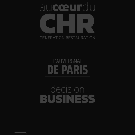
30/07/2026
Incendies : l’aide d’urgence rehaussée à 8 000 €
pour les indépendants, l’autoroute A63 réouverte
30/07/2026
Les Bold Woman Dinners de Veuve Clicquot de
retour
30/07/2026
Glenn Viel et Brandon Dehan ouvrent la première
boutique des Glaces Minot
30/07/2026