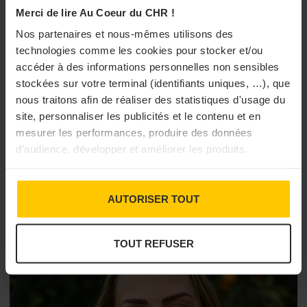
Merci de lire Au Coeur du CHR !
Nos partenaires et nous-mêmes utilisons des
technologies comme les cookies pour stocker et/ou
accéder à des informations personnelles non sensibles
stockées sur votre terminal (identifiants uniques, …), que
DISTRIBUTION ALIMENTAIRE
Plantin : l’excellence truffière depuis 1930
nous traitons afin de réaliser des statistiques d'usage du
site, personnaliser les publicités et le contenu et en
Fondée en 1930, la Maison Plantin s’est imposée comme une
mesurer les performances, produire des données
référence de la truffe auprès des chefs et des professionnels de
d’audience, développer et améliorer les produits.
la restauration. Entre savoir-faire historique, innovation et
valorisation du terroir, l’entreprise accompagne l’...
18/12/2025 à 13h00
AUTORISER TOUT
TOUT REFUSER