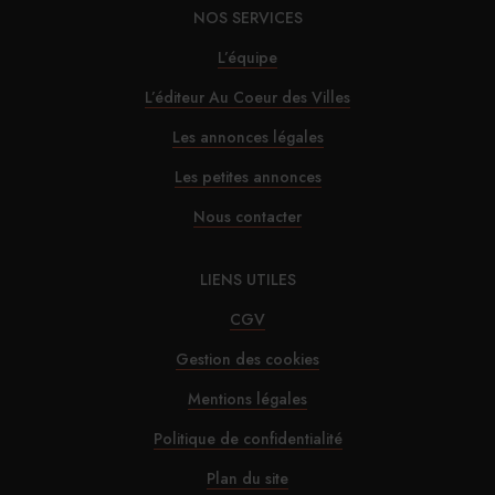
NOS SERVICES
30/07/2026
L’équipe
Alfred Hotels ouvre son premier hôtel à Paris
L’éditeur Au Coeur des Villes
29/07/2026
Les annonces légales
InterContinental Paris Le Grand : Christophe
Les petites annonces
Laure nommé chevalier de la Légion d’honneur
Nous contacter
29/07/2026
LIENS UTILES
Marnie House a ouvert ses portes au Touquet
CGV
Gestion des cookies
29/07/2026
Mentions légales
Brown-Forman rejette l’offre de Sazerac
Politique de confidentialité
29/07/2026
Plan du site