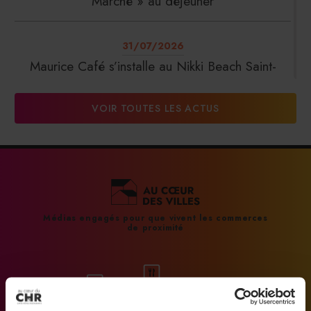
Marché » au déjeuner
31/07/2026
Maurice Café s’installe au Nikki Beach Saint-
Tropez
VOIR TOUTES LES ACTUS
31/07/2026
DalterFood Group franchit les 200 millions
d’euros de chiffre d’affaires
31/07/2026
Médias engagés pour que vivent les commerces
de proximité
La Liste : La Réserve Paris de nouveau meilleur
hôtel du monde
31/07/2026