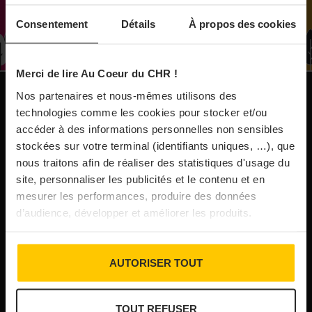
À Paris, le Doobie’s renaît sous la forme d’une
Consentement
Détails
À propos des cookies
maison de collectionneur
Merci de lire Au Coeur du CHR !
31/07/2026
Vins fins : la Chine affiche ses ambitions
Nos partenaires et nous-mêmes utilisons des
NOS PUBLICATIONS
technologies comme les cookies pour stocker et/ou
accéder à des informations personnelles non sensibles
31/07/2026
stockées sur votre terminal (identifiants uniques, …), que
Brasserie Dupont : la bière saison, mais pas
nous traitons afin de réaliser des statistiques d'usage du
site, personnaliser les publicités et le contenu et en
que…
mesurer les performances, produire des données
d’audience, développer et améliorer les produits.
30/07/2026
Incendies : l’aide d’urgence rehaussée à 8 000 €
AUTORISER TOUT
pour les indépendants, l’autoroute A63 réouverte
TOUT REFUSER