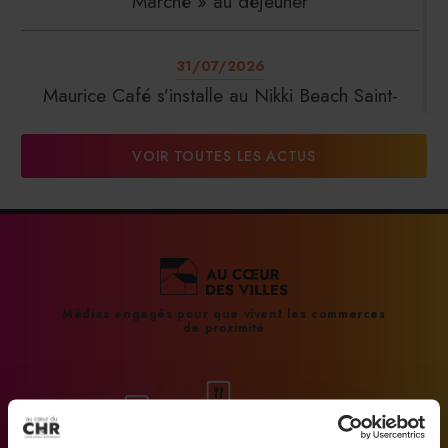
Marché » au déjeuner
31/07/2026
Maurice Café s’installe au Nikki Beach Saint-
Tropez
VOIR TOUTES LES ACTUS
31/07/2026
DalterFood Group franchit les 200 millions
d’euros de chiffre d’affaires
31/07/2026
Médias engagés pour que vivent les commerces
de proximité
La Liste : La Réserve Paris de nouveau meilleur
hôtel du monde
31/07/2026