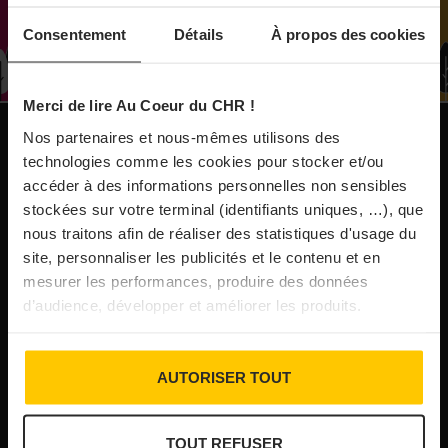
À Paris, le Doobie’s renaît sous la forme d’une
Consentement
Détails
À propos des cookies
maison de collectionneur
Merci de lire Au Coeur du CHR !
31/07/2026
Vins fins : la Chine affiche ses ambitions
Nos partenaires et nous-mêmes utilisons des
NOS PUBLICATIONS
technologies comme les cookies pour stocker et/ou
accéder à des informations personnelles non sensibles
31/07/2026
stockées sur votre terminal (identifiants uniques, …), que
Brasserie Dupont : la bière saison, mais pas
nous traitons afin de réaliser des statistiques d'usage du
site, personnaliser les publicités et le contenu et en
que…
mesurer les performances, produire des données
d’audience, développer et améliorer les produits.
30/07/2026
Incendies : l’aide d’urgence rehaussée à 8 000 €
AUTORISER TOUT
pour les indépendants, l’autoroute A63 réouverte
TOUT REFUSER