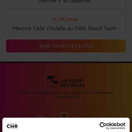
Marché » au déjeuner
31/07/2026
Maurice Café s’installe au Nikki Beach Saint-
Tropez
VOIR TOUTES LES ACTUS
31/07/2026
DalterFood Group franchit les 200 millions
d’euros de chiffre d’affaires
31/07/2026
Médias engagés pour que vivent les commerces
de proximité
La Liste : La Réserve Paris de nouveau meilleur
hôtel du monde
31/07/2026