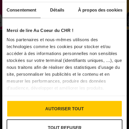
À Paris, le Doobie’s renaît sous la forme d’une
Consentement
Détails
À propos des cookies
maison de collectionneur
Merci de lire Au Coeur du CHR !
31/07/2026
Vins fins : la Chine affiche ses ambitions
Nos partenaires et nous-mêmes utilisons des
NOS PUBLICATIONS
technologies comme les cookies pour stocker et/ou
accéder à des informations personnelles non sensibles
31/07/2026
stockées sur votre terminal (identifiants uniques, …), que
Brasserie Dupont : la bière saison, mais pas
nous traitons afin de réaliser des statistiques d'usage du
site, personnaliser les publicités et le contenu et en
que…
mesurer les performances, produire des données
d’audience, développer et améliorer les produits.
30/07/2026
Incendies : l’aide d’urgence rehaussée à 8 000 €
AUTORISER TOUT
pour les indépendants, l’autoroute A63 réouverte
TOUT REFUSER