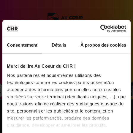
À Paris, le Doobie’s renaît sous la forme d’une
maison de collectionneur
Médias engagés pour que vivent les commerces
31/07/2026
de proximité
Vins fins : la Chine affiche ses ambitions
Consentement
Détails
À propos des cookies
31/07/2026
Merci de lire Au Coeur du CHR !
Brasserie Dupont : la bière saison, mais pas
Nos partenaires et nous-mêmes utilisons des
que…
technologies comme les cookies pour stocker et/ou
accéder à des informations personnelles non sensibles
stockées sur votre terminal (identifiants uniques, …), que
30/07/2026
nous traitons afin de réaliser des statistiques d'usage du
Incendies : l’aide d’urgence rehaussée à 8 000 €
site, personnaliser les publicités et le contenu et en
NOS PUBLICATIONS
pour les indépendants, l’autoroute A63 réouverte
mesurer les performances, produire des données
d’audience, développer et améliorer les produits.