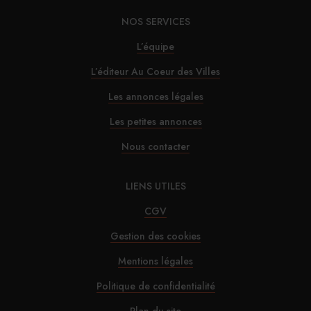
NOS SERVICES
29/07/2026
L’équipe
Marnie House a ouvert ses portes au Touquet
L’éditeur Au Coeur des Villes
Les annonces légales
29/07/2026
Les petites annonces
Brown-Forman rejette l’offre de Sazerac
Nous contacter
29/07/2026
LIENS UTILES
La Maison de la Pistache s’installe à Marseille
CGV
Gestion des cookies
Mentions légales
Politique de confidentialité