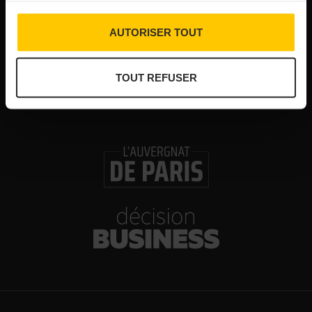
30/07/2026
Les Bold Woman Dinners de Veuve Clicquot de
AUTORISER TOUT
retour
TOUT REFUSER
30/07/2026
Glenn Viel et Brandon Dehan ouvrent la première
boutique des Glaces Minot
30/07/2026
Logis Hôtels : un chiffre d’affaires estival en
hausse de 20%
30/07/2026
Valrhona célèbre les 40 ans du chocolat
Guanaja