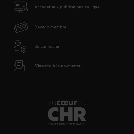
Accéder aux publications en ligne
30/07/2026
Le Mas de Peint lance des déjeuners estivaux au
Devenir membre
bord de sa piscine
Se connecter
30/07/2026
Le SDI appelle à ne pas alourdir la fiscalité des
S'inscrire à la newsletter
TPE
30/07/2026
Alfred Hotels ouvre son premier hôtel à Paris
29/07/2026
InterContinental Paris Le Grand : Christophe
Laure nommé chevalier de la Légion d’honneur