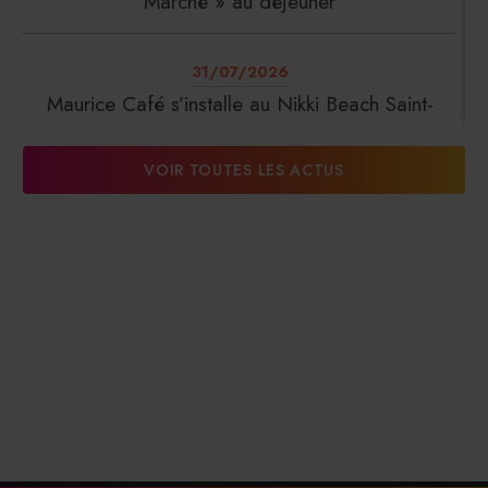
Marché » au déjeuner
31/07/2026
Maurice Café s’installe au Nikki Beach Saint-
Tropez
VOIR TOUTES LES ACTUS
31/07/2026
DalterFood Group franchit les 200 millions
d’euros de chiffre d’affaires
31/07/2026
La Liste : La Réserve Paris de nouveau meilleur
hôtel du monde
31/07/2026