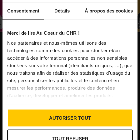
À Paris, le Doobie’s renaît sous la forme d’une
Consentement
Détails
À propos des cookies
maison de collectionneur
Merci de lire Au Coeur du CHR !
31/07/2026
Vins fins : la Chine affiche ses ambitions
Nos partenaires et nous-mêmes utilisons des
NOS PUBLICATIONS
technologies comme les cookies pour stocker et/ou
accéder à des informations personnelles non sensibles
31/07/2026
stockées sur votre terminal (identifiants uniques, …), que
Brasserie Dupont : la bière saison, mais pas
nous traitons afin de réaliser des statistiques d'usage du
site, personnaliser les publicités et le contenu et en
que…
mesurer les performances, produire des données
d’audience, développer et améliorer les produits.
30/07/2026
Incendies : l’aide d’urgence rehaussée à 8 000 €
AUTORISER TOUT
pour les indépendants, l’autoroute A63 réouverte
TOUT REFUSER