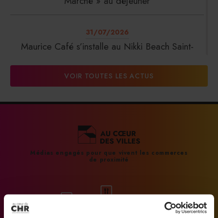
Marché » au déjeuner
31/07/2026
Maurice Café s’installe au Nikki Beach Saint-
Tropez
VOIR TOUTES LES ACTUS
31/07/2026
DalterFood Group franchit les 200 millions
d’euros de chiffre d’affaires
31/07/2026
Médias engagés pour que vivent les commerces
de proximité
La Liste : La Réserve Paris de nouveau meilleur
hôtel du monde
31/07/2026