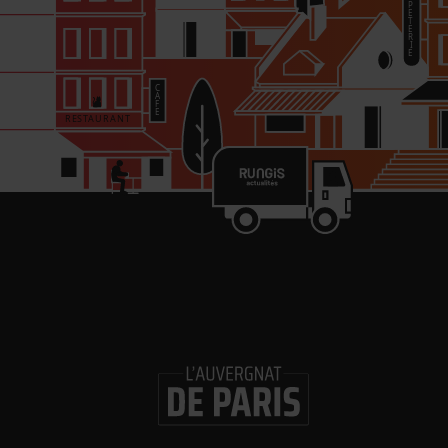
re
in
Les 
Gl
ouv
Logi