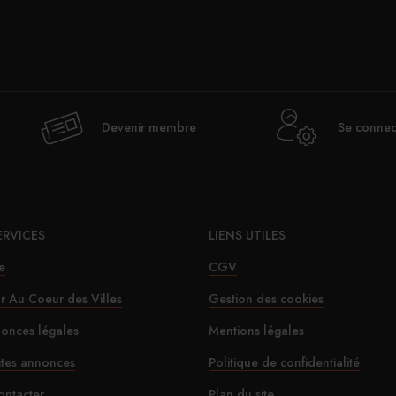
Val
Devenir membre
Se connec
déje
ERVICES
LIENS UTILES
e
CGV
ur Au Coeur des Villes
Gestion des cookies
onces légales
Mentions légales
Le SD
ites annonces
Politique de confidentialité
ontacter
Plan du site