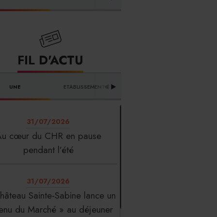
FOURNISSEURS
FIL D'ACTU
UNE
ETABLISSEMENTS
PROFESSION
T
31/07/2026
Au cœur du CHR en pause
pendant l’été
31/07/2026
hâteau Sainte-Sabine lance un
enu du Marché » au déjeuner