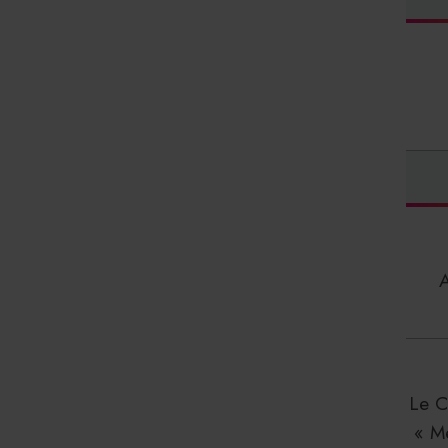
Le C
« M