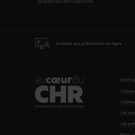
Accéder aux publications en ligne
NOS S
L’équip
L’édite
Les ann
Les pet
Nous c