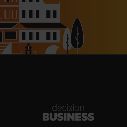
haussée à 8 000 € pour les
dépendants, l’autoroute A63
réouverte
30/07/2026
Bold Woman Dinners de Veuve
Clicquot de retour
30/07/2026
enn Viel et Brandon Dehan
rent la première boutique des
Glaces Minot
30/07/2026
s Hôtels : un chiffre d’affaires