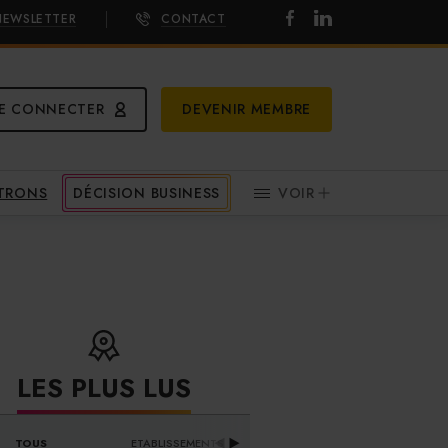
NEWSLETTER
CONTACT
E CONNECTER
DEVENIR MEMBRE
ATRONS
DÉCISION BUSINESS
VOIR
LES PLUS LUS
DISTRIBUTEURS & 
TOUS
ETABLISSEMENTS
PR