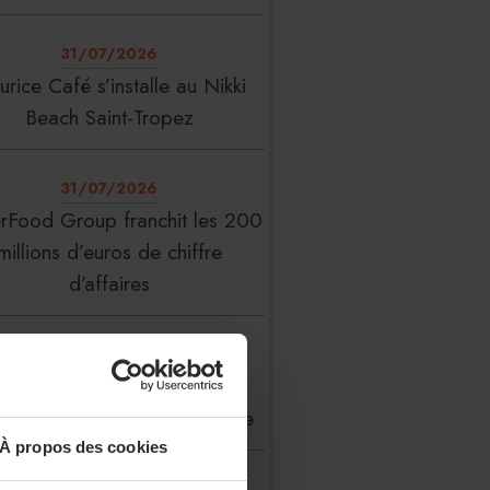
31/07/2026
rice Café s’installe au Nikki
Beach Saint-Tropez
31/07/2026
erFood Group franchit les 200
millions d’euros de chiffre
d’affaires
31/07/2026
 Liste : La Réserve Paris de
veau meilleur hôtel du monde
À propos des cookies
31/07/2026