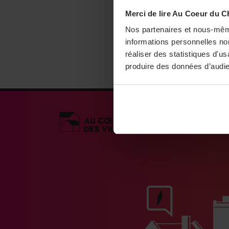
Merci de lire Au Coeur du C
Nos partenaires et nous-mêm
informations personnelles non
réaliser des statistiques d'u
produire des données d’audie
Médias engagés po