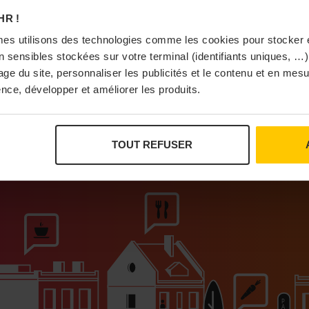
À Pa
HR !
es utilisons des technologies comme les cookies pour stocker 
 sensibles stockées sur votre terminal (identifiants uniques, …),
sage du site, personnaliser les publicités et le contenu et en me
nce, développer et améliorer les produits.
Vi
TOUT REFUSER
ur que vivent les commerces de proximité
Bras
I