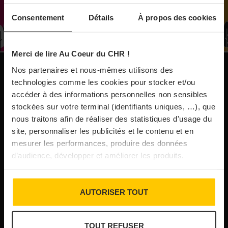
À Paris, le Doobie’s renaît sous la forme d’une
Consentement
Détails
À propos des cookies
maison de collectionneur
Merci de lire Au Coeur du CHR !
31/07/2026
Vins fins : la Chine affiche ses ambitions
Nos partenaires et nous-mêmes utilisons des
NOS PUBLICATIONS
technologies comme les cookies pour stocker et/ou
accéder à des informations personnelles non sensibles
31/07/2026
stockées sur votre terminal (identifiants uniques, …), que
Brasserie Dupont : la bière saison, mais pas
nous traitons afin de réaliser des statistiques d'usage du
site, personnaliser les publicités et le contenu et en
que…
mesurer les performances, produire des données
d’audience, développer et améliorer les produits.
30/07/2026
Incendies : l’aide d’urgence rehaussée à 8 000 €
AUTORISER TOUT
pour les indépendants, l’autoroute A63 réouverte
TOUT REFUSER