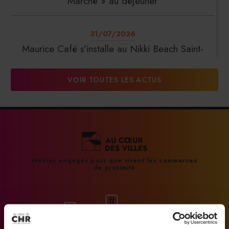
Marché » au déjeuner
31/07/2026
Maurice Café s’installe au Nikki Beach Saint-
Tropez
VOIR TOUTES LES ACTUS
31/07/2026
DalterFood Group franchit les 200 millions
d’euros de chiffre d’affaires
31/07/2026
Médias engagés pour que vivent les commerces
de proximité
La Liste : La Réserve Paris de nouveau meilleur
hôtel du monde
31/07/2026