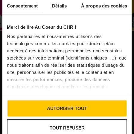
À Paris, le Doobie’s renaît sous la forme d’une
Consentement
Détails
À propos des cookies
maison de collectionneur
Merci de lire Au Coeur du CHR !
31/07/2026
Nos partenaires et nous-mêmes utilisons des
Vins fins : la Chine affiche ses ambitions
NOS PUBLICATIONS
technologies comme les cookies pour stocker et/ou
accéder à des informations personnelles non sensibles
stockées sur votre terminal (identifiants uniques, …), que
31/07/2026
nous traitons afin de réaliser des statistiques d'usage du
Brasserie Dupont : la bière saison, mais pas
site, personnaliser les publicités et le contenu et en
que…
mesurer les performances, produire des données
d’audience, développer et améliorer les produits.
30/07/2026
Incendies : l’aide d’urgence rehaussée à 8 000 €
AUTORISER TOUT
pour les indépendants, l’autoroute A63 réouverte
TOUT REFUSER