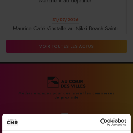
Marché » au déjeuner
31/07/2026
Maurice Café s’installe au Nikki Beach Saint-
Tropez
VOIR TOUTES LES ACTUS
31/07/2026
DalterFood Group franchit les 200 millions
d’euros de chiffre d’affaires
31/07/2026
Médias engagés pour que vivent les commerces
de proximité
La Liste : La Réserve Paris de nouveau meilleur
hôtel du monde
31/07/2026