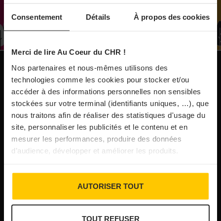
À Paris, le Doobie’s renaît sous la forme d’une
Consentement
Détails
À propos des cookies
maison de collectionneur
Merci de lire Au Coeur du CHR !
31/07/2026
Vins fins : la Chine affiche ses ambitions
Nos partenaires et nous-mêmes utilisons des
NOS PUBLICATIONS
technologies comme les cookies pour stocker et/ou
accéder à des informations personnelles non sensibles
31/07/2026
stockées sur votre terminal (identifiants uniques, …), que
Brasserie Dupont : la bière saison, mais pas
nous traitons afin de réaliser des statistiques d'usage du
site, personnaliser les publicités et le contenu et en
que…
mesurer les performances, produire des données
d’audience, développer et améliorer les produits.
30/07/2026
Incendies : l’aide d’urgence rehaussée à 8 000 €
AUTORISER TOUT
pour les indépendants, l’autoroute A63 réouverte
TOUT REFUSER