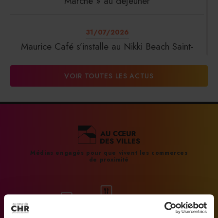
Marché » au déjeuner
31/07/2026
Maurice Café s’installe au Nikki Beach Saint-
Tropez
VOIR TOUTES LES ACTUS
31/07/2026
DalterFood Group franchit les 200 millions
d’euros de chiffre d’affaires
31/07/2026
Médias engagés pour que vivent les commerces
de proximité
La Liste : La Réserve Paris de nouveau meilleur
hôtel du monde
31/07/2026