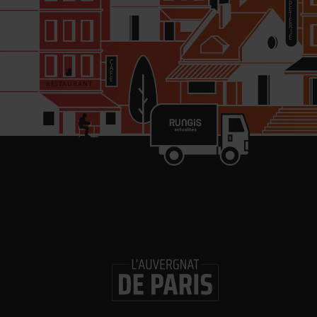
re
in
Les 
Gl
ouv
Logi