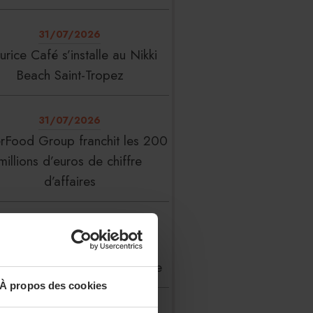
31/07/2026
rice Café s’installe au Nikki
Beach Saint-Tropez
31/07/2026
erFood Group franchit les 200
millions d’euros de chiffre
d’affaires
31/07/2026
 Liste : La Réserve Paris de
veau meilleur hôtel du monde
À propos des cookies
31/07/2026