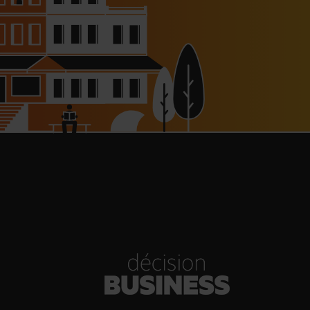
haussée à 8 000 € pour les
dépendants, l’autoroute A63
réouverte
30/07/2026
Bold Woman Dinners de Veuve
Clicquot de retour
30/07/2026
enn Viel et Brandon Dehan
rent la première boutique des
Glaces Minot
30/07/2026
s Hôtels : un chiffre d’affaires