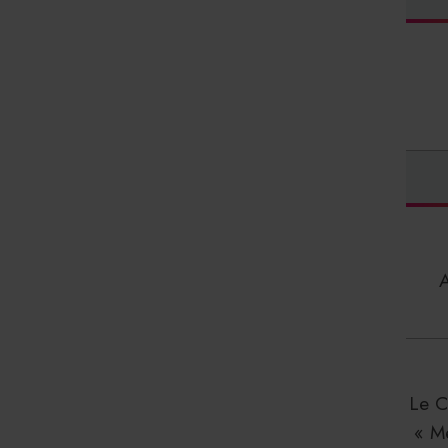
Le C
« M