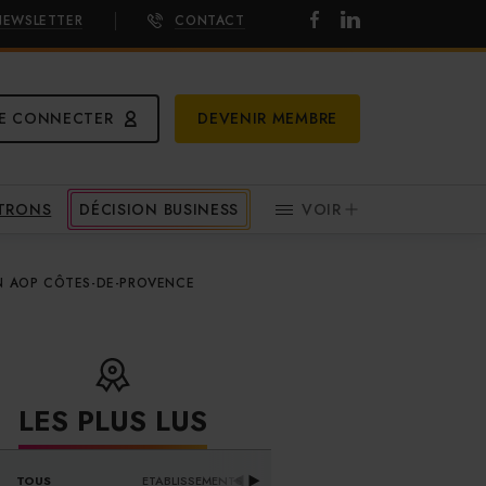
NEWSLETTER
CONTACT
E CONNECTER
DEVENIR MEMBRE
ATRONS
DÉCISION BUSINESS
VOIR
 EN AOP CÔTES-DE-PROVENCE
LES PLUS LUS
DISTRIBUTEURS & 
TOUS
ETABLISSEMENTS
PR