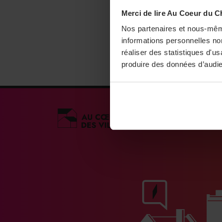
Merci de lire Au Coeur du C
Nos partenaires et nous-mêm
informations personnelles non
réaliser des statistiques d'u
produire des données d’audie
Médias engagés po