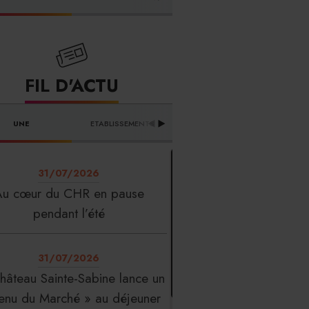
FOURNISSEURS
FIL D'ACTU
UNE
ETABLISSEMENTS
PROFESSION
T
31/07/2026
Au cœur du CHR en pause
pendant l’été
31/07/2026
hâteau Sainte-Sabine lance un
enu du Marché » au déjeuner