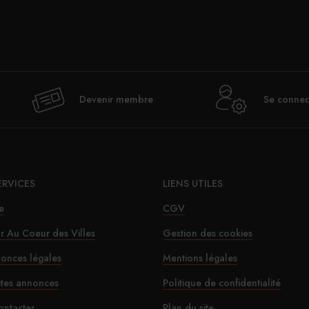
Val
Devenir membre
Se connec
déje
ERVICES
LIENS UTILES
e
CGV
ur Au Coeur des Villes
Gestion des cookies
onces légales
Mentions légales
Le SD
ites annonces
Politique de confidentialité
ontacter
Plan du site