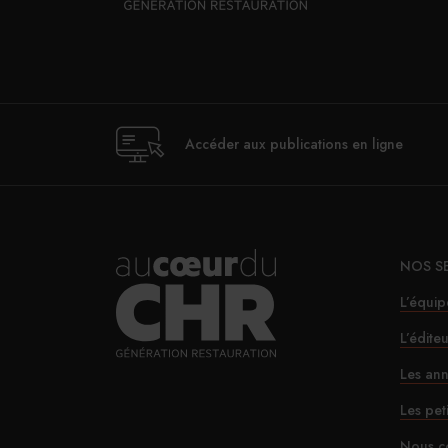
Accéder aux publications en ligne
NOS S
L’équip
L’édite
Les ann
Les pet
Nous c