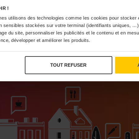
À Pa
HR !
es utilisons des technologies comme les cookies pour stocker 
 sensibles stockées sur votre terminal (identifiants uniques, …),
sage du site, personnaliser les publicités et le contenu et en me
nce, développer et améliorer les produits.
Vi
TOUT REFUSER
ur que vivent les commerces de proximité
Bras
I