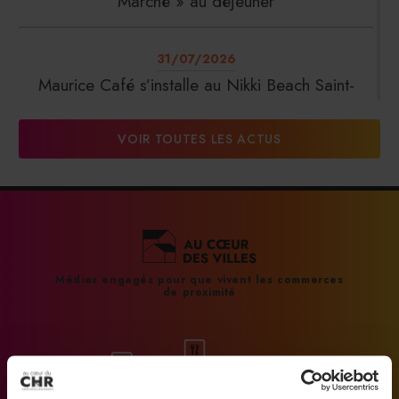
Marché » au déjeuner
31/07/2026
Maurice Café s’installe au Nikki Beach Saint-
Tropez
VOIR TOUTES LES ACTUS
31/07/2026
DalterFood Group franchit les 200 millions
d’euros de chiffre d’affaires
31/07/2026
Médias engagés pour que vivent les commerces
de proximité
La Liste : La Réserve Paris de nouveau meilleur
hôtel du monde
31/07/2026