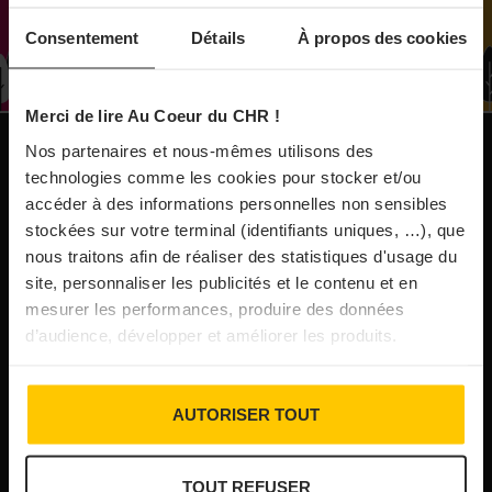
À Paris, le Doobie’s renaît sous la forme d’une
Consentement
Détails
À propos des cookies
maison de collectionneur
Merci de lire Au Coeur du CHR !
31/07/2026
Vins fins : la Chine affiche ses ambitions
Nos partenaires et nous-mêmes utilisons des
NOS PUBLICATIONS
technologies comme les cookies pour stocker et/ou
accéder à des informations personnelles non sensibles
31/07/2026
stockées sur votre terminal (identifiants uniques, …), que
Brasserie Dupont : la bière saison, mais pas
nous traitons afin de réaliser des statistiques d'usage du
site, personnaliser les publicités et le contenu et en
que…
mesurer les performances, produire des données
d’audience, développer et améliorer les produits.
30/07/2026
Incendies : l’aide d’urgence rehaussée à 8 000 €
AUTORISER TOUT
pour les indépendants, l’autoroute A63 réouverte
TOUT REFUSER