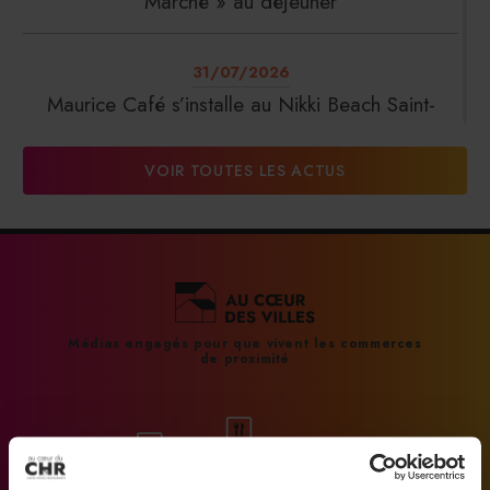
Marché » au déjeuner
31/07/2026
Maurice Café s’installe au Nikki Beach Saint-
Tropez
VOIR TOUTES LES ACTUS
31/07/2026
DalterFood Group franchit les 200 millions
d’euros de chiffre d’affaires
31/07/2026
Médias engagés pour que vivent les commerces
de proximité
La Liste : La Réserve Paris de nouveau meilleur
hôtel du monde
31/07/2026