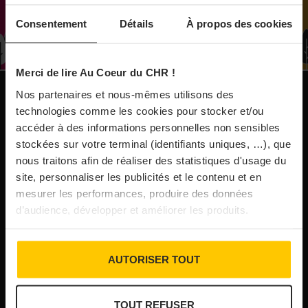
À Paris, le Doobie’s renaît sous la forme d’une
Consentement
Détails
À propos des cookies
maison de collectionneur
Merci de lire Au Coeur du CHR !
31/07/2026
Vins fins : la Chine affiche ses ambitions
Nos partenaires et nous-mêmes utilisons des
NOS PUBLICATIONS
technologies comme les cookies pour stocker et/ou
accéder à des informations personnelles non sensibles
31/07/2026
stockées sur votre terminal (identifiants uniques, …), que
Brasserie Dupont : la bière saison, mais pas
nous traitons afin de réaliser des statistiques d'usage du
site, personnaliser les publicités et le contenu et en
que…
mesurer les performances, produire des données
d’audience, développer et améliorer les produits.
30/07/2026
Incendies : l’aide d’urgence rehaussée à 8 000 €
AUTORISER TOUT
pour les indépendants, l’autoroute A63 réouverte
TOUT REFUSER