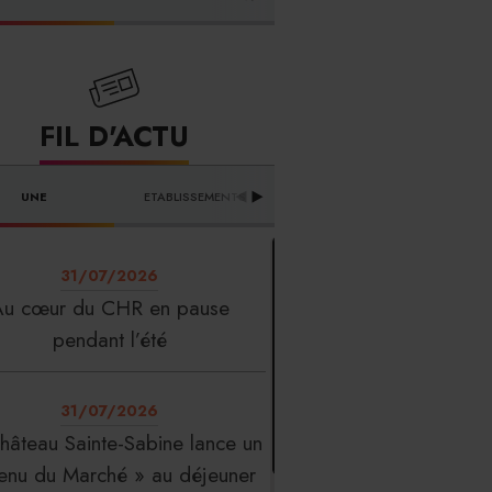
FOURNISSEURS
FIL D'ACTU
UNE
ETABLISSEMENTS
PROFESSION
T
31/07/2026
Au cœur du CHR en pause
pendant l’été
31/07/2026
hâteau Sainte-Sabine lance un
enu du Marché » au déjeuner