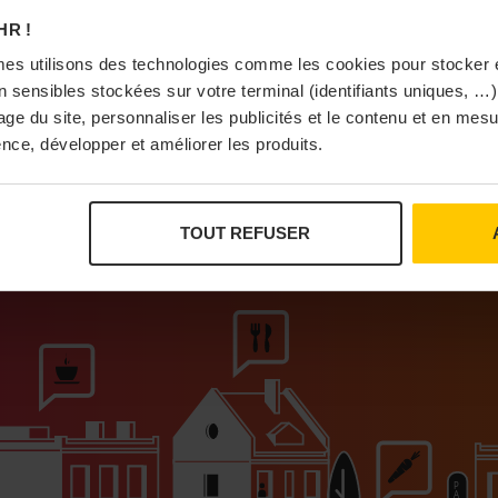
À Pa
HR !
es utilisons des technologies comme les cookies pour stocker 
 sensibles stockées sur votre terminal (identifiants uniques, …),
sage du site, personnaliser les publicités et le contenu et en me
nce, développer et améliorer les produits.
Vi
TOUT REFUSER
ur que vivent les commerces de proximité
Bras
I