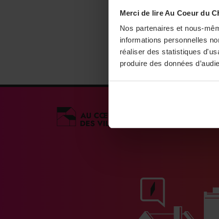
Merci de lire Au Coeur du C
Nos partenaires et nous-mêm
informations personnelles non
réaliser des statistiques d'u
produire des données d’audie
Médias engagés po