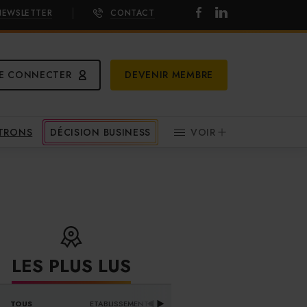
NEWSLETTER
CONTACT
E CONNECTER
DEVENIR MEMBRE
ATRONS
DÉCISION BUSINESS
VOIR
LES PLUS LUS
DISTRIBUTEURS & 
TOUS
ETABLISSEMENTS
PR