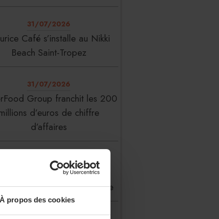
31/07/2026
rice Café s’installe au Nikki
Beach Saint-Tropez
31/07/2026
erFood Group franchit les 200
millions d’euros de chiffre
d’affaires
31/07/2026
 Liste : La Réserve Paris de
veau meilleur hôtel du monde
À propos des cookies
31/07/2026