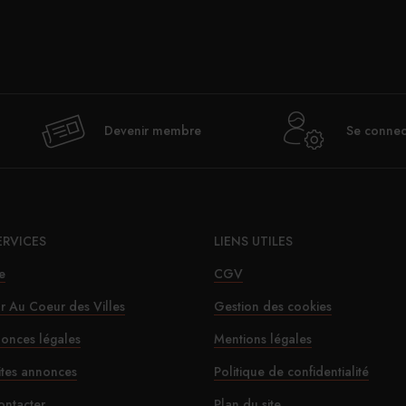
Val
Devenir membre
Se connec
déje
ERVICES
LIENS UTILES
e
CGV
ur Au Coeur des Villes
Gestion des cookies
onces légales
Mentions légales
Le SD
ites annonces
Politique de confidentialité
ontacter
Plan du site