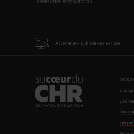
Accéder aux publications en ligne
NOS S
L’équip
L’édite
Les ann
Les pet
Nous c