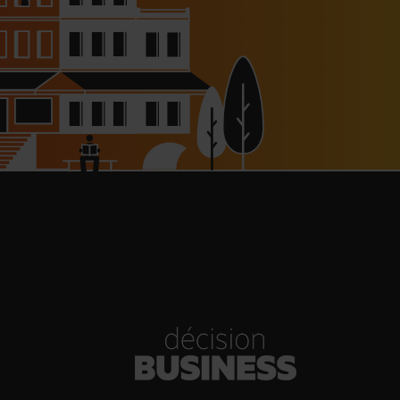
haussée à 8 000 € pour les
dépendants, l’autoroute A63
réouverte
30/07/2026
Bold Woman Dinners de Veuve
Clicquot de retour
30/07/2026
enn Viel et Brandon Dehan
rent la première boutique des
Glaces Minot
30/07/2026
s Hôtels : un chiffre d’affaires