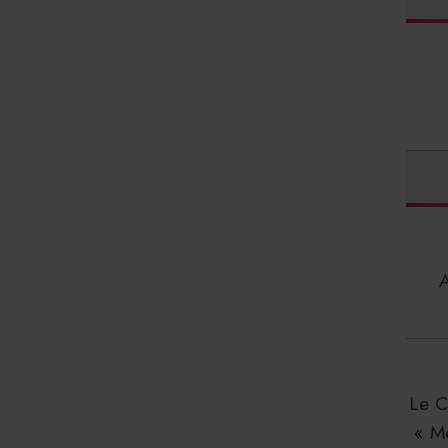
Le C
« M