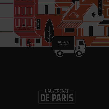
re
in
Les 
Gl
ouv
Logi