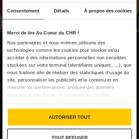
À Paris, le Doobie’s renaît sous la forme d’une
Consentement
Détails
À propos des cookies
maison de collectionneur
Merci de lire Au Coeur du CHR !
31/07/2026
Vins fins : la Chine affiche ses ambitions
Nos partenaires et nous-mêmes utilisons des
NOS PUBLICATIONS
technologies comme les cookies pour stocker et/ou
accéder à des informations personnelles non sensibles
31/07/2026
stockées sur votre terminal (identifiants uniques, …), que
Brasserie Dupont : la bière saison, mais pas
nous traitons afin de réaliser des statistiques d'usage du
site, personnaliser les publicités et le contenu et en
que…
mesurer les performances, produire des données
d’audience, développer et améliorer les produits.
30/07/2026
Incendies : l’aide d’urgence rehaussée à 8 000 €
AUTORISER TOUT
pour les indépendants, l’autoroute A63 réouverte
TOUT REFUSER