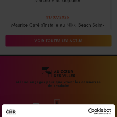
Marché » au déjeuner
31/07/2026
Maurice Café s’installe au Nikki Beach Saint-
Tropez
VOIR TOUTES LES ACTUS
31/07/2026
DalterFood Group franchit les 200 millions
d’euros de chiffre d’affaires
31/07/2026
Médias engagés pour que vivent les commerces
de proximité
La Liste : La Réserve Paris de nouveau meilleur
hôtel du monde
31/07/2026