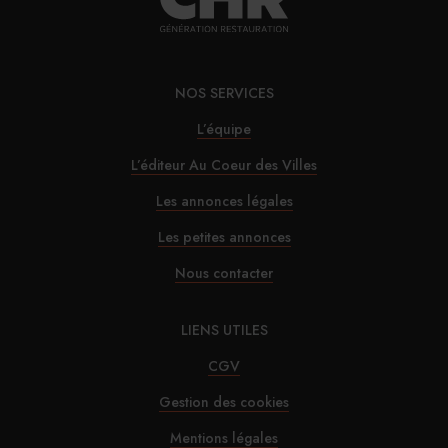
29/07/2026
Marnie House a ouvert ses portes au Touquet
NOS SERVICES
L’équipe
29/07/2026
L’éditeur Au Coeur des Villes
Brown-Forman rejette l’offre de Sazerac
Les annonces légales
Les petites annonces
29/07/2026
Nous contacter
La Maison de la Pistache s’installe à Marseille
LIENS UTILES
CGV
Gestion des cookies
Mentions légales