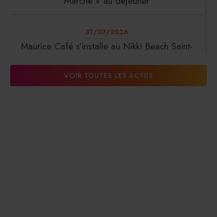
Marché » au déjeuner
31/07/2026
Maurice Café s’installe au Nikki Beach Saint-
Tropez
VOIR TOUTES LES ACTUS
31/07/2026
DalterFood Group franchit les 200 millions
d’euros de chiffre d’affaires
31/07/2026
La Liste : La Réserve Paris de nouveau meilleur
hôtel du monde
31/07/2026