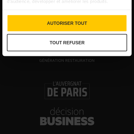
30/07/2026
d’audience, développer et améliorer les produits.
Les Bold Woman Dinners de Veuve Clicquot de
retour
AUTORISER TOUT
30/07/2026
TOUT REFUSER
Glenn Viel et Brandon Dehan ouvrent la première
boutique des Glaces Minot
30/07/2026
Logis Hôtels : un chiffre d’affaires estival en
hausse de 20%
30/07/2026
Valrhona célèbre les 40 ans du chocolat
Guanaja