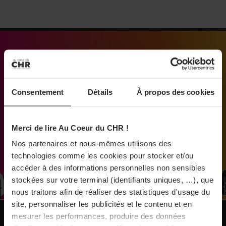
À Paris, le Doobie’s renaît sous la forme d’une
maison de collectionneur
31/07/2026
Vins fins : la Chine affiche ses ambitions
Médias engagés pour que vivent les commerces
de proximité
Consentement
Détails
À propos des cookies
31/07/2026
Brasserie Dupont : la bière saison, mais pas
Merci de lire Au Coeur du CHR !
que…
Nos partenaires et nous-mêmes utilisons des
technologies comme les cookies pour stocker et/ou
30/07/2026
accéder à des informations personnelles non sensibles
Incendies : l’aide d’urgence rehaussée à 8 000 €
stockées sur votre terminal (identifiants uniques, …), que
nous traitons afin de réaliser des statistiques d'usage du
pour les indépendants, l’autoroute A63 réouverte
site, personnaliser les publicités et le contenu et en
mesurer les performances, produire des données
NOS PUBLICATIONS