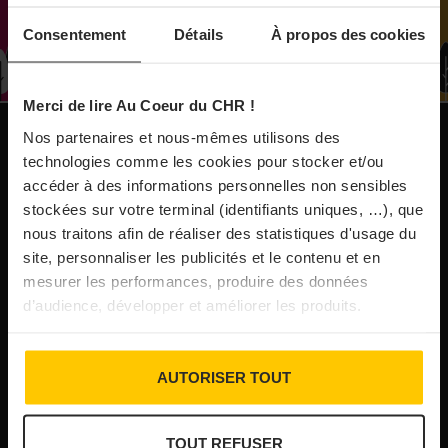
À Paris, le Doobie’s renaît sous la forme d’une
Consentement
Détails
À propos des cookies
maison de collectionneur
Merci de lire Au Coeur du CHR !
31/07/2026
Vins fins : la Chine affiche ses ambitions
Nos partenaires et nous-mêmes utilisons des
NOS PUBLICATIONS
technologies comme les cookies pour stocker et/ou
accéder à des informations personnelles non sensibles
31/07/2026
stockées sur votre terminal (identifiants uniques, …), que
Brasserie Dupont : la bière saison, mais pas
nous traitons afin de réaliser des statistiques d'usage du
site, personnaliser les publicités et le contenu et en
que…
mesurer les performances, produire des données
d’audience, développer et améliorer les produits.
30/07/2026
Incendies : l’aide d’urgence rehaussée à 8 000 €
AUTORISER TOUT
pour les indépendants, l’autoroute A63 réouverte
TOUT REFUSER