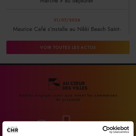
Marché » au déjeuner
31/07/2026
Maurice Café s’installe au Nikki Beach Saint-
Tropez
VOIR TOUTES LES ACTUS
31/07/2026
DalterFood Group franchit les 200 millions
d’euros de chiffre d’affaires
31/07/2026
Médias engagés pour que vivent les commerces
de proximité
La Liste : La Réserve Paris de nouveau meilleur
hôtel du monde
31/07/2026