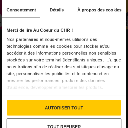
À Paris, le Doobie’s renaît sous la forme d’une
Consentement
Détails
À propos des cookies
maison de collectionneur
Merci de lire Au Coeur du CHR !
31/07/2026
Vins fins : la Chine affiche ses ambitions
Nos partenaires et nous-mêmes utilisons des
NOS PUBLICATIONS
technologies comme les cookies pour stocker et/ou
accéder à des informations personnelles non sensibles
31/07/2026
stockées sur votre terminal (identifiants uniques, …), que
Brasserie Dupont : la bière saison, mais pas
nous traitons afin de réaliser des statistiques d'usage du
site, personnaliser les publicités et le contenu et en
que…
mesurer les performances, produire des données
d’audience, développer et améliorer les produits.
30/07/2026
Incendies : l’aide d’urgence rehaussée à 8 000 €
AUTORISER TOUT
pour les indépendants, l’autoroute A63 réouverte
TOUT REFUSER