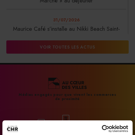
Marché » au déjeuner
31/07/2026
Maurice Café s’installe au Nikki Beach Saint-
Tropez
VOIR TOUTES LES ACTUS
31/07/2026
DalterFood Group franchit les 200 millions
d’euros de chiffre d’affaires
31/07/2026
Médias engagés pour que vivent les commerces
de proximité
La Liste : La Réserve Paris de nouveau meilleur
hôtel du monde
31/07/2026