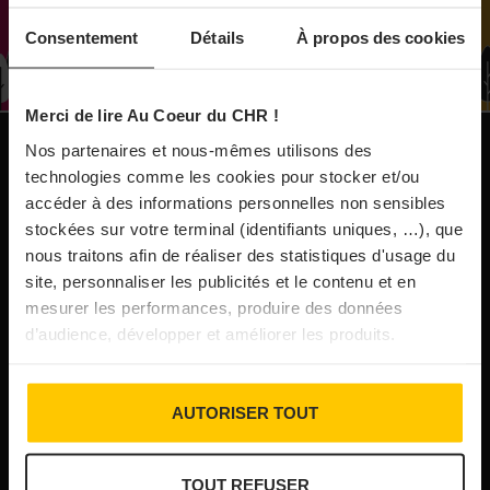
À Paris, le Doobie’s renaît sous la forme d’une
Consentement
Détails
À propos des cookies
maison de collectionneur
Merci de lire Au Coeur du CHR !
31/07/2026
Vins fins : la Chine affiche ses ambitions
Nos partenaires et nous-mêmes utilisons des
NOS PUBLICATIONS
technologies comme les cookies pour stocker et/ou
accéder à des informations personnelles non sensibles
31/07/2026
stockées sur votre terminal (identifiants uniques, …), que
Brasserie Dupont : la bière saison, mais pas
nous traitons afin de réaliser des statistiques d'usage du
site, personnaliser les publicités et le contenu et en
que…
mesurer les performances, produire des données
d’audience, développer et améliorer les produits.
30/07/2026
Incendies : l’aide d’urgence rehaussée à 8 000 €
AUTORISER TOUT
pour les indépendants, l’autoroute A63 réouverte
TOUT REFUSER