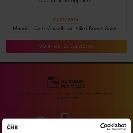
Marché » au déjeuner
31/07/2026
Maurice Café s’installe au Nikki Beach Saint-
Tropez
VOIR TOUTES LES ACTUS
31/07/2026
DalterFood Group franchit les 200 millions
d’euros de chiffre d’affaires
31/07/2026
Médias engagés pour que vivent les commerces
de proximité
La Liste : La Réserve Paris de nouveau meilleur
hôtel du monde
31/07/2026