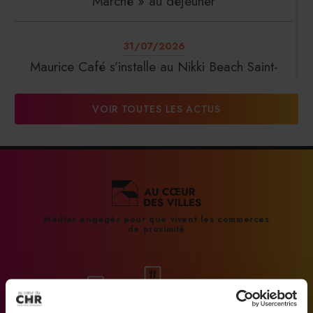
Marché » au déjeuner
31/07/2026
Maurice Café s’installe au Nikki Beach Saint-
Tropez
VOIR TOUTES LES ACTUS
31/07/2026
DalterFood Group franchit les 200 millions
d’euros de chiffre d’affaires
31/07/2026
Médias engagés pour que vivent les commerces
de proximité
La Liste : La Réserve Paris de nouveau meilleur
hôtel du monde
31/07/2026