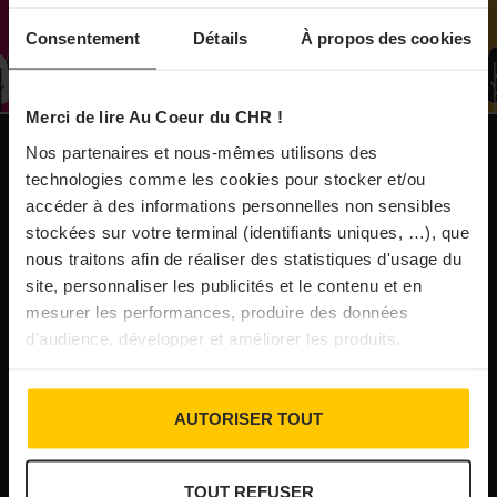
À Paris, le Doobie’s renaît sous la forme d’une
Consentement
Détails
À propos des cookies
maison de collectionneur
Merci de lire Au Coeur du CHR !
31/07/2026
Vins fins : la Chine affiche ses ambitions
Nos partenaires et nous-mêmes utilisons des
NOS PUBLICATIONS
technologies comme les cookies pour stocker et/ou
accéder à des informations personnelles non sensibles
31/07/2026
stockées sur votre terminal (identifiants uniques, …), que
Brasserie Dupont : la bière saison, mais pas
nous traitons afin de réaliser des statistiques d'usage du
site, personnaliser les publicités et le contenu et en
que…
mesurer les performances, produire des données
d’audience, développer et améliorer les produits.
30/07/2026
Incendies : l’aide d’urgence rehaussée à 8 000 €
AUTORISER TOUT
pour les indépendants, l’autoroute A63 réouverte
TOUT REFUSER