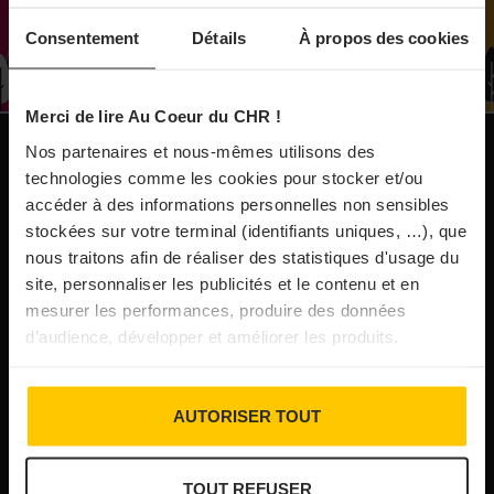
À Paris, le Doobie’s renaît sous la forme d’une
Consentement
Détails
À propos des cookies
maison de collectionneur
Merci de lire Au Coeur du CHR !
31/07/2026
Vins fins : la Chine affiche ses ambitions
Nos partenaires et nous-mêmes utilisons des
NOS PUBLICATIONS
technologies comme les cookies pour stocker et/ou
accéder à des informations personnelles non sensibles
31/07/2026
stockées sur votre terminal (identifiants uniques, …), que
Brasserie Dupont : la bière saison, mais pas
nous traitons afin de réaliser des statistiques d'usage du
site, personnaliser les publicités et le contenu et en
que…
mesurer les performances, produire des données
d’audience, développer et améliorer les produits.
30/07/2026
Incendies : l’aide d’urgence rehaussée à 8 000 €
AUTORISER TOUT
pour les indépendants, l’autoroute A63 réouverte
TOUT REFUSER