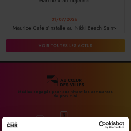
Marché » au déjeuner
31/07/2026
Maurice Café s’installe au Nikki Beach Saint-
Tropez
VOIR TOUTES LES ACTUS
31/07/2026
DalterFood Group franchit les 200 millions
d’euros de chiffre d’affaires
31/07/2026
Médias engagés pour que vivent les commerces
de proximité
La Liste : La Réserve Paris de nouveau meilleur
hôtel du monde
31/07/2026