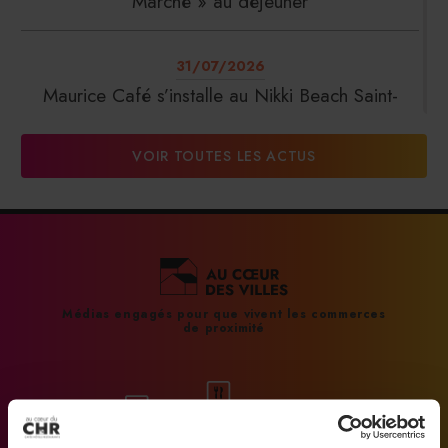
Marché » au déjeuner
31/07/2026
Maurice Café s’installe au Nikki Beach Saint-
Tropez
VOIR TOUTES LES ACTUS
31/07/2026
DalterFood Group franchit les 200 millions
d’euros de chiffre d’affaires
31/07/2026
Médias engagés pour que vivent les commerces
de proximité
La Liste : La Réserve Paris de nouveau meilleur
hôtel du monde
31/07/2026