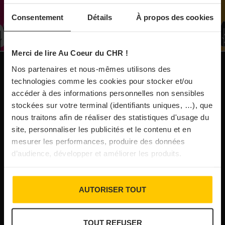
À Paris, le Doobie’s renaît sous la forme d’une
Consentement
Détails
À propos des cookies
maison de collectionneur
Merci de lire Au Coeur du CHR !
31/07/2026
Vins fins : la Chine affiche ses ambitions
Nos partenaires et nous-mêmes utilisons des
NOS PUBLICATIONS
technologies comme les cookies pour stocker et/ou
accéder à des informations personnelles non sensibles
31/07/2026
stockées sur votre terminal (identifiants uniques, …), que
Brasserie Dupont : la bière saison, mais pas
nous traitons afin de réaliser des statistiques d'usage du
site, personnaliser les publicités et le contenu et en
que…
mesurer les performances, produire des données
d’audience, développer et améliorer les produits.
30/07/2026
Incendies : l’aide d’urgence rehaussée à 8 000 €
AUTORISER TOUT
pour les indépendants, l’autoroute A63 réouverte
TOUT REFUSER