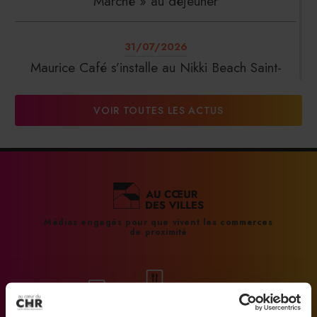
Marché » au déjeuner
31/07/2026
Maurice Café s’installe au Nikki Beach Saint-
Tropez
VOIR TOUTES LES ACTUS
31/07/2026
DalterFood Group franchit les 200 millions
d’euros de chiffre d’affaires
31/07/2026
Médias engagés pour que vivent les commerces
de proximité
La Liste : La Réserve Paris de nouveau meilleur
hôtel du monde
31/07/2026