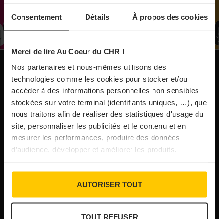
À Paris, le Doobie’s renaît sous la forme d’une
Consentement
Détails
À propos des cookies
maison de collectionneur
Merci de lire Au Coeur du CHR !
31/07/2026
Vins fins : la Chine affiche ses ambitions
Nos partenaires et nous-mêmes utilisons des
NOS PUBLICATIONS
technologies comme les cookies pour stocker et/ou
accéder à des informations personnelles non sensibles
31/07/2026
stockées sur votre terminal (identifiants uniques, …), que
Brasserie Dupont : la bière saison, mais pas
nous traitons afin de réaliser des statistiques d'usage du
site, personnaliser les publicités et le contenu et en
que…
mesurer les performances, produire des données
d’audience, développer et améliorer les produits.
30/07/2026
Incendies : l’aide d’urgence rehaussée à 8 000 €
AUTORISER TOUT
pour les indépendants, l’autoroute A63 réouverte
TOUT REFUSER