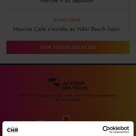
Marché » au déjeuner
31/07/2026
Maurice Café s’installe au Nikki Beach Saint-
Tropez
VOIR TOUTES LES ACTUS
31/07/2026
DalterFood Group franchit les 200 millions
d’euros de chiffre d’affaires
31/07/2026
Médias engagés pour que vivent les commerces
de proximité
La Liste : La Réserve Paris de nouveau meilleur
hôtel du monde
31/07/2026