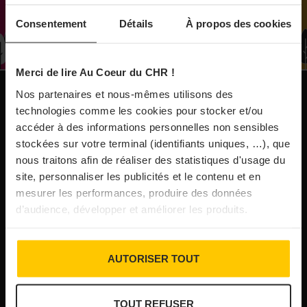
À Paris, le Doobie’s renaît sous la forme d’une
Consentement
Détails
À propos des cookies
maison de collectionneur
Merci de lire Au Coeur du CHR !
31/07/2026
Vins fins : la Chine affiche ses ambitions
Nos partenaires et nous-mêmes utilisons des
NOS PUBLICATIONS
technologies comme les cookies pour stocker et/ou
accéder à des informations personnelles non sensibles
31/07/2026
stockées sur votre terminal (identifiants uniques, …), que
Brasserie Dupont : la bière saison, mais pas
nous traitons afin de réaliser des statistiques d'usage du
site, personnaliser les publicités et le contenu et en
que…
mesurer les performances, produire des données
d’audience, développer et améliorer les produits.
30/07/2026
Incendies : l’aide d’urgence rehaussée à 8 000 €
AUTORISER TOUT
pour les indépendants, l’autoroute A63 réouverte
TOUT REFUSER