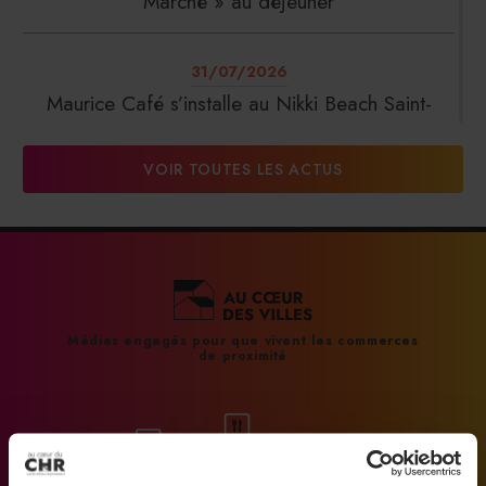
Marché » au déjeuner
31/07/2026
Maurice Café s’installe au Nikki Beach Saint-
Tropez
VOIR TOUTES LES ACTUS
31/07/2026
DalterFood Group franchit les 200 millions
d’euros de chiffre d’affaires
31/07/2026
Médias engagés pour que vivent les commerces
de proximité
La Liste : La Réserve Paris de nouveau meilleur
hôtel du monde
31/07/2026