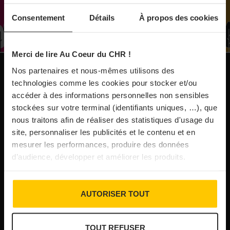
À Paris, le Doobie’s renaît sous la forme d’une
Consentement
Détails
À propos des cookies
maison de collectionneur
Merci de lire Au Coeur du CHR !
31/07/2026
Vins fins : la Chine affiche ses ambitions
Nos partenaires et nous-mêmes utilisons des
NOS PUBLICATIONS
technologies comme les cookies pour stocker et/ou
accéder à des informations personnelles non sensibles
31/07/2026
stockées sur votre terminal (identifiants uniques, …), que
Brasserie Dupont : la bière saison, mais pas
nous traitons afin de réaliser des statistiques d'usage du
site, personnaliser les publicités et le contenu et en
que…
mesurer les performances, produire des données
d’audience, développer et améliorer les produits.
30/07/2026
Incendies : l’aide d’urgence rehaussée à 8 000 €
AUTORISER TOUT
pour les indépendants, l’autoroute A63 réouverte
TOUT REFUSER