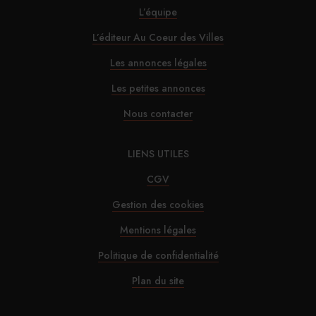
L’équipe
L’éditeur Au Coeur des Villes
30/07/2026
Alfred Hotels ouvre son premier hôtel à Paris
Les annonces légales
Les petites annonces
29/07/2026
Nous contacter
InterContinental Paris Le Grand : Christophe
Laure nommé chevalier de la Légion
LIENS UTILES
d’honneur
CGV
Gestion des cookies
29/07/2026
Mentions légales
Marnie House a ouvert ses portes au Touquet
Politique de confidentialité
29/07/2026
Plan du site
Brown-Forman rejette l’offre de Sazerac