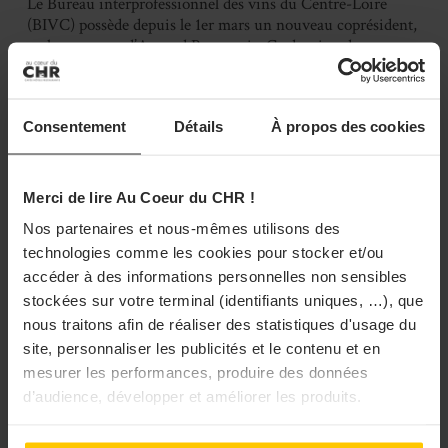
Le Bureau interprofessionnel des vins du Centre-Loire
(BIVC) possède depuis le 1er mars un nouveau coprésident,
en la personne d’Arnaud Bourgeois. Ce dernier, du
domaine Famille Bourgeois, remplace Anne Clément.
Durant son mandat de 18 ...
19/04/2022 à 15h01
Consentement
Détails
À propos des cookies
DÉCISION BUSINESS
LIQUIDES
Merci de lire Au Coeur du CHR !
Les vins du Centre-Loire rebondissent à
Nos partenaires et nous-mêmes utilisons des
l’export
technologies comme les cookies pour stocker et/ou
Les vins du Centre-Loire ont renoué avec leur dynamique
accéder à des informations personnelles non sensibles
de croissance au premier semestre avec une augmentation
stockées sur votre terminal (identifiants uniques, …), que
des ventes de 36% sur les six premiers mois de 2021 par
nous traitons afin de réaliser des statistiques d'usage du
rapport à l’an passé mais surtout de ...
site, personnaliser les publicités et le contenu et en
13/09/2021 à 06h00
mesurer les performances, produire des données
d’audience, développer et améliorer les produits.
DÉCISION BUSINESS
NOMINATIONS ET MOUVEMENTS