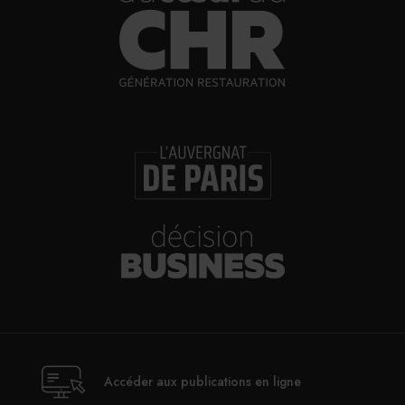
30/07/2026
Incendies : l’aide d’urgence rehaussée à 8
000 € pour les indépendants, l’autoroute A63
réouverte
30/07/2026
Les Bold Woman Dinners de Veuve Clicquot
de retour
30/07/2026
Glenn Viel et Brandon Dehan ouvrent la
première boutique des Glaces Minot
Accéder aux publications en ligne