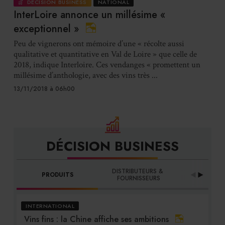
DÉCISION BUSINESS
NATIONAL
InterLoire annonce un millésime «
exceptionnel »
Peu de vignerons ont mémoire d’une « récolte aussi
qualitative et quantitative en Val de Loire » que celle de
2018, indique Interloire. Ces vendanges « promettent un
millésime d’anthologie, avec des vins très ...
13/11/2018 à 06h00
DÉCISION BUSINESS
DISTRIBUTEURS & 
PRODUITS
PROFES
FOURNISSEURS
INTERNATIONAL
Vins fins : la Chine affiche ses ambitions