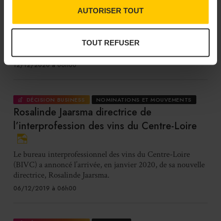
Édouard Mognetti, directeur de
AUTORISER TOUT
l’interprofession des Vins du Centre
Édouard Mognetti, 33 ans, a pris les fonctions de directeur
de l’interprofession des vins du Centre-Loire en novembre
TOUT REFUSER
dernier.
12/12/2020 à 06h00
DÉCISION BUSINESS
NOMINATIONS ET MOUVEMENTS
Rosalinde Jaarsma directrice de
l’interprofession des vins du Centre-Loire
Le bureau interprofessionnel des vins du Centre-Loire
(BIVC) a annoncé l’arrivée, en janvier 2020, de sa nouvelle
directrice, Rosalinde Jaarsma.
06/12/2019 à 06h00