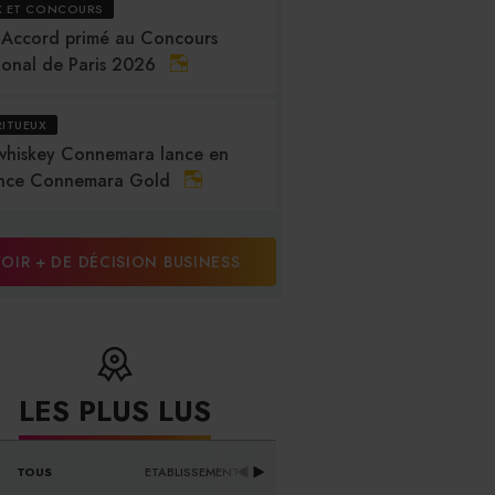
X ET CONCOURS
 Accord primé au Concours
ional de Paris 2026
RITUEUX
whiskey Connemara lance en
nce Connemara Gold
OIR + DE DÉCISION BUSINESS
LES PLUS LUS
DISTRIBUTEURS & 
TOUS
ETABLISSEMENTS
PR
FOURNISSEURS