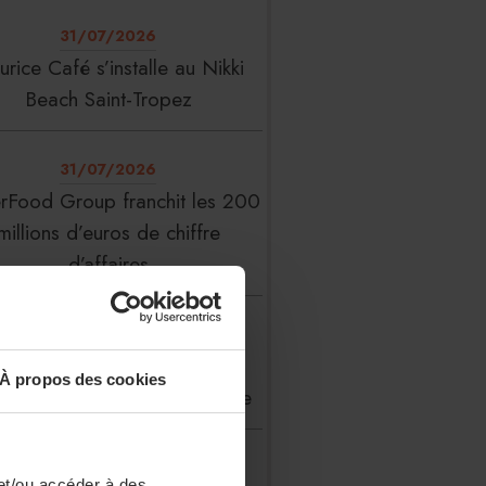
31/07/2026
rice Café s’installe au Nikki
Beach Saint-Tropez
31/07/2026
erFood Group franchit les 200
millions d’euros de chiffre
d’affaires
31/07/2026
 Liste : La Réserve Paris de
À propos des cookies
veau meilleur hôtel du monde
31/07/2026
et/ou accéder à des