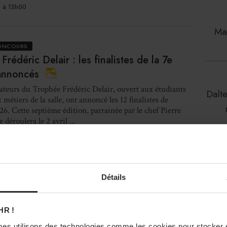
 à 15h00
Mau
CONCOURS
Frédéric Delair : les finalistes de la 7e
 annoncés
ateurs du Trophée Frédéric Delair, ouvert aux étudiants
Dalt
 métiers de la salle, ont annoncé les 12 finalistes de
026. Cette septième édition, parrainée par le chef Pierre
 déroulera le 2 avril ...
 à 12h00
La
URS & FOURNISSEURS
Détails
nou
chard : « Notre valeur ajoutée, c’est un
à 360° »
HR !
familiale de référence dans l’univers du café, Cafés
es utilisons des technologies comme les cookies pour stocker 