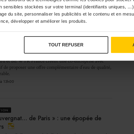
ie héritage et innovation. Entre nouveaux produits
À Pa
 démarche RSE ambitieuse et vision à long terme, Cécile
 sensibles stockées sur votre terminal (identifiants uniques, …),
irectrice marketing, revient sur les ...
sage du site, personnaliser les publicités et le contenu et en me
à 14h30
nce, développer et améliorer les produits.
N BUSINESS
DISTRIBUTEURS & FOURNISSEURS
TOUT REFUSER
Vi
chard et BE WTR s’associent
ard et BE WTR France créent une co-entreprise avec
if de proposer une offre complémentaire d’eau de qualité,
rable.
à 13h00
Bras
TION
Auvergnat… de Paris » : une épopée de
I
rs
re