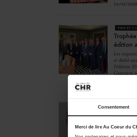
24/03/2026
PRIX ET 
Trophée 
édition
Les organis
et dédié aux
l'édition 2
Gagnaire, se
16/01/2026
PRODUCTE
Consentement
Cafés Ri
service 
Merci de lire Au Coeur du C
Entreprise 
Nos partenaires et nous-mêm