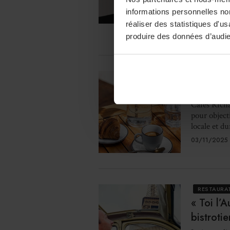
Richard all
gourmands,
informations personnelles non
Cres Brun, d
réaliser des statistiques d'u
06/11/2025 
produire des données d’audie
DÉCISIO
Cafés Ri
Cafés Rich
pour object
locale et du
03/11/2025 
RESTAURA
« Toi l’
bistrotie