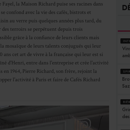
 Fayel, la Maison Richard puise ses racines dans
D
 se confond avec la vie des cafés, bistrots et
aisin au verre puis quelques années plus tard, du
ur des terroirs se perpétuent depuis trois
ssible grâce à la confiance de leurs clients mais
INT
t la mosaïque de leurs talents conjugués qui leur
Vins
ans cet art de vivre à la française qui leur est si
amb
né d'Henri, entre dans l'entreprise et crée l'activité
s en 1964, Pierre Richard, son frère, rejoint la
SPI
Bro
pper l'activité à Paris et faire de Cafés Richard
Saz
BIÈ
Gri
des