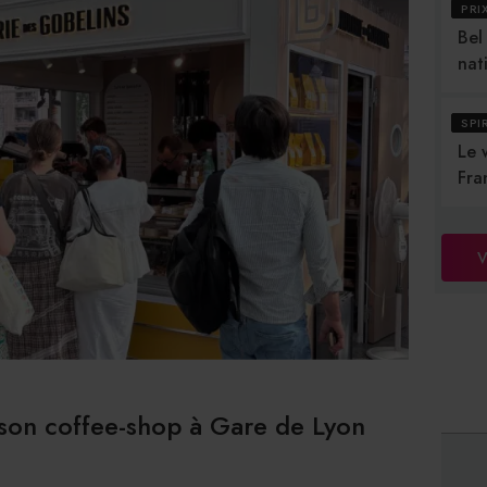
PRI
Bel
nat
SPI
Le 
Fra
V
 son coffee-shop à Gare de Lyon