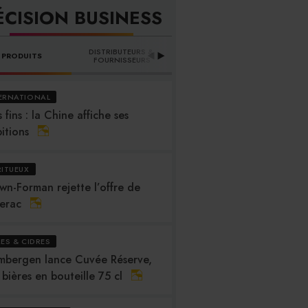
ÉCISION BUSINESS
DISTRIBUTEURS & 
PRODUITS
PROFESSION
B
FOURNISSEURS
ERNATIONAL
 fins : la Chine affiche ses
itions
RITUEUX
wn-Forman rejette l’offre de
erac
RES & CIDRES
mbergen lance Cuvée Réserve,
 bières en bouteille 75 cl