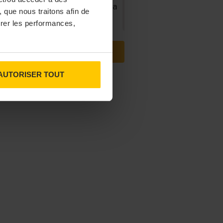
ris, le Doobie’s renaît sous la
 que nous traitons afin de
forme d’une maison de
surer les performances,
collectionneur
VOIR TOUTES LES ACTUS
31/07/2026
AUTORISER TOUT
ns fins : la Chine affiche ses
ambitions
31/07/2026
serie Dupont : la bière saison,
mais pas que…
30/07/2026
ncendies : l’aide d’urgence
haussée à 8 000 € pour les