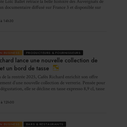
te Loïc Ballet retrace la belle histoire des Auvergnats de
in
un documentaire diffusé sur France 3 et disponible sur
à 14h30
Les 
N BUSINESS
PRODUCTEURS & FOURNISSEURS
chard lance une nouvelle collection de
 et un bord de tasse
Gl
n de la rentrée 2025, Cafés Richard enrichit son offre
cement d’une nouvelle collection de verrerie. Pensée pour
ouv
dégustation, elle se décline en tasse expresso 8,9 cl, tasse
 à 12h00
Logi
N BUSINESS
BARS & RESTAURANTS