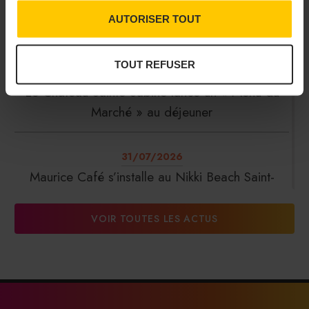
31/07/2026
AUTORISER TOUT
Au cœur du CHR en pause pendant l’été
TOUT REFUSER
31/07/2026
Le Château Sainte-Sabine lance un « Menu du
Marché » au déjeuner
31/07/2026
Maurice Café s’installe au Nikki Beach Saint-
Tropez
VOIR TOUTES LES ACTUS
31/07/2026
DalterFood Group franchit les 200 millions
d’euros de chiffre d’affaires