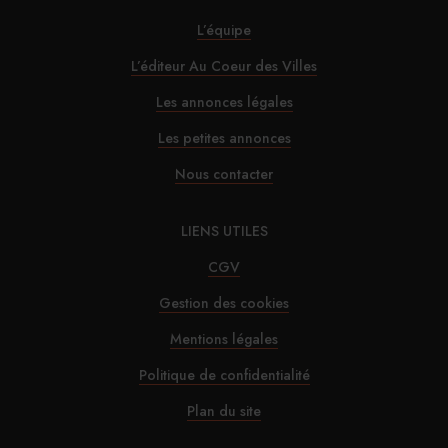
30/07/2026
L’équipe
Alfred Hotels ouvre son premier hôtel à Paris
L’éditeur Au Coeur des Villes
29/07/2026
Les annonces légales
InterContinental Paris Le Grand : Christophe
Les petites annonces
Laure nommé chevalier de la Légion d’honneur
Nous contacter
29/07/2026
LIENS UTILES
Marnie House a ouvert ses portes au Touquet
CGV
Gestion des cookies
29/07/2026
Mentions légales
Brown-Forman rejette l’offre de Sazerac
Politique de confidentialité
29/07/2026
Plan du site
La Maison de la Pistache s’installe à Marseille