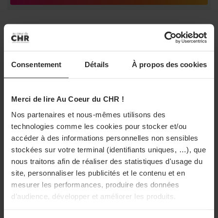
LES PLUS LUS
Consentement
Détails
À propos des cookies
DISTRIBU
TOUS
ETABLISSEMENTS
FOURNI
Merci de lire Au Coeur du CHR !
Nos partenaires et nous-mêmes utilisons des
technologies comme les cookies pour stocker et/ou
accéder à des informations personnelles non sensibles
stockées sur votre terminal (identifiants uniques, …), que
FIL D'ACTU
nous traitons afin de réaliser des statistiques d'usage du
site, personnaliser les publicités et le contenu et en
mesurer les performances, produire des données
UNE
ETABLISSEMENTS
PRO
d’audience, développer et améliorer les produits.